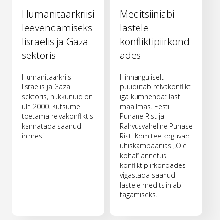
Humanitaarkriisi
Meditsiiniabi
leevendamiseks
lastele
Iisraelis ja Gaza
konfliktipiirkond
sektoris
ades
Humanitaarkriis
Hinnanguliselt
Iisraelis ja Gaza
puudutab relvakonflikt
sektoris, hukkunuid on
iga kümnendat last
üle 2000. Kutsume
maailmas. Eesti
toetama relvakonfliktis
Punane Rist ja
kannatada saanud
Rahvusvaheline Punase
inimesi.
Risti Komitee koguvad
ühiskampaanias „Ole
kohal“ annetusi
konfliktipiirkondades
vigastada saanud
lastele meditsiiniabi
tagamiseks.