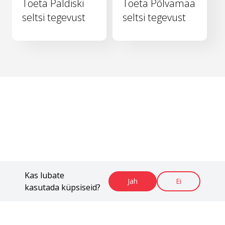
Toeta Paldiski
Toeta Põlvamaa
seltsi tegevust
seltsi tegevust
Kas lubate
Jah
Ei
kasutada küpsiseid?