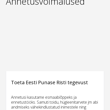
Annetusvõimalused
Toeta Eesti Punase Risti tegevust
Annetusi kasutame esmaabiõppeks ja
ennetustööks. Samuti toidu, hügieenitarvete jm abi
andmiseks vähekindlustatud inimestele ning