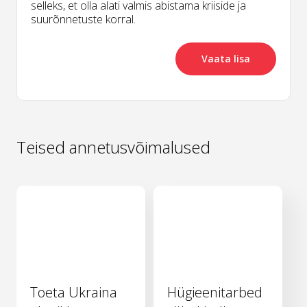
selleks, et olla alati valmis abistama kriiside ja
suurõnnetuste korral.
Vaata lisa
Teised annetusvõimalused
Toeta Ukraina
Hügieenitarbed