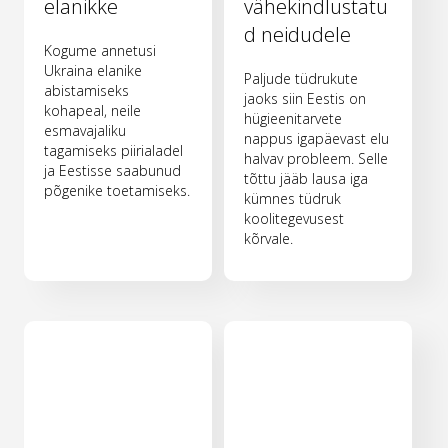
elanikke
vähekindlustatu
d neidudele
Kogume annetusi
Ukraina elanike
Paljude tüdrukute
abistamiseks
jaoks siin Eestis on
kohapeal, neile
hügieenitarvete
esmavajaliku
nappus igapäevast elu
tagamiseks piirialadel
halvav probleem. Selle
ja Eestisse saabunud
tõttu jääb lausa iga
põgenike toetamiseks.
kümnes tüdruk
koolitegevusest
kõrvale.