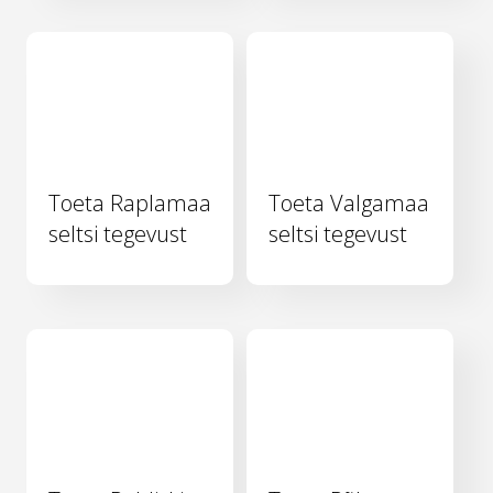
Toeta Raplamaa
Toeta Valgamaa
seltsi tegevust
seltsi tegevust