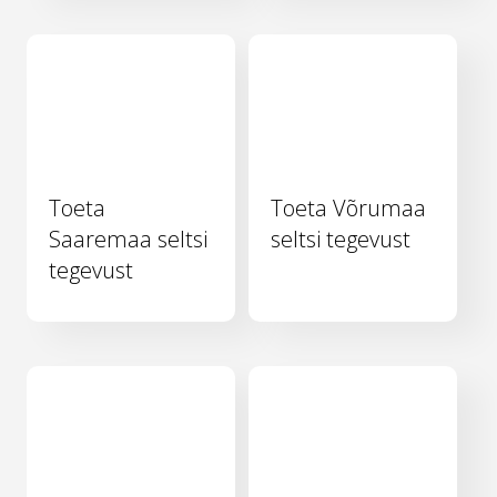
Toeta
Toeta Võrumaa
Saaremaa seltsi
seltsi tegevust
tegevust