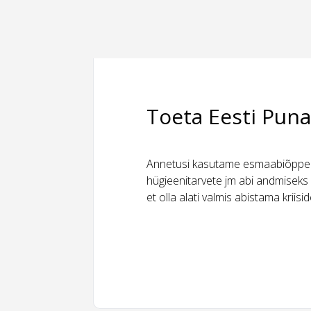
Toeta Eesti Puna
Annetusi kasutame esmaabiõppeks
hügieenitarvete jm abi andmiseks 
et olla alati valmis abistama kriis