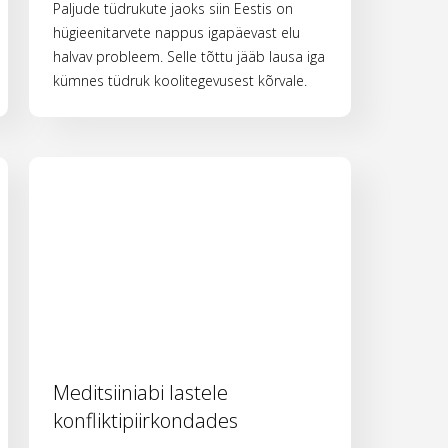
Paljude tüdrukute jaoks siin Eestis on
hügieenitarvete nappus igapäevast elu
halvav probleem. Selle tõttu jääb lausa iga
kümnes tüdruk koolitegevusest kõrvale.
Meditsiiniabi lastele
konfliktipiirkondades