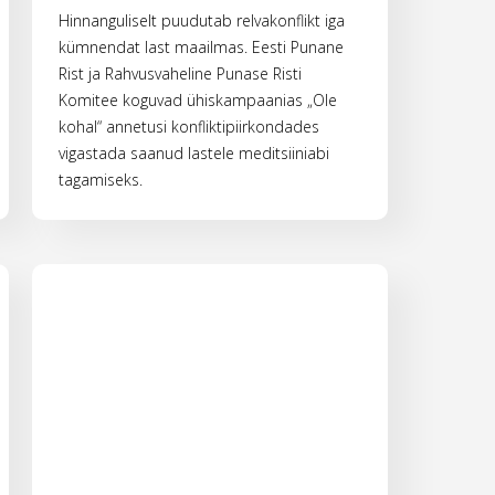
Hinnanguliselt puudutab relvakonflikt iga
kümnendat last maailmas. Eesti Punane
Rist ja Rahvusvaheline Punase Risti
Komitee koguvad ühiskampaanias „Ole
kohal“ annetusi konfliktipiirkondades
vigastada saanud lastele meditsiiniabi
tagamiseks.