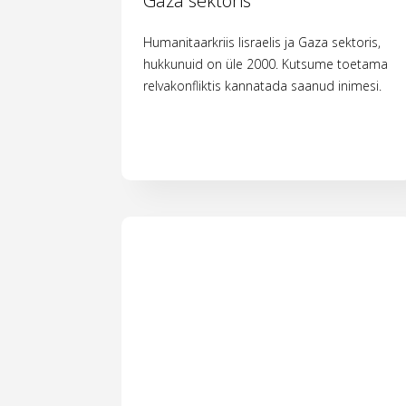
Gaza sektoris
Humanitaarkriis Iisraelis ja Gaza sektoris,
hukkunuid on üle 2000. Kutsume toetama
relvakonfliktis kannatada saanud inimesi.