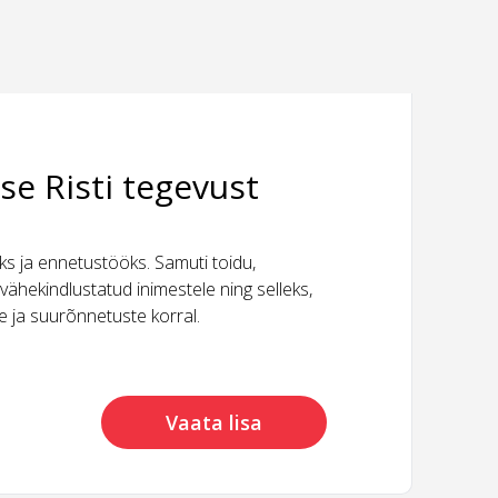
se Risti tegevust
 ja ennetustööks. Samuti toidu,
vähekindlustatud inimestele ning selleks,
ide ja suurõnnetuste korral.
Vaata lisa