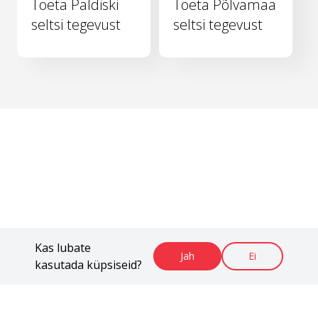
Toeta Paldiski
Toeta Põlvamaa
seltsi tegevust
seltsi tegevust
Kas lubate
Jah
Ei
kasutada küpsiseid?