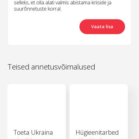
selleks, et olla alati valmis abistama kriiside ja
suurõnnetuste korral.
Vaata lisa
Teised annetusvõimalused
Toeta Ukraina
Hügieenitarbed