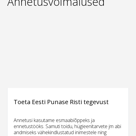
Annetusvõimalused
Toeta Eesti Punase Risti tegevust
Annetusi kasutame esmaabiõppeks ja
ennetustööks. Samuti toidu, hügieenitarvete jm abi
andmiseks vähekindlustatud inimestele ning