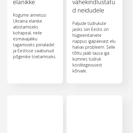
elanikke
vähekindlustatu
d neidudele
Kogume annetusi
Ukraina elanike
Paljude tüdrukute
abistamiseks
jaoks siin Eestis on
kohapeal, neile
hügieenitarvete
esmavajaliku
nappus igapäevast elu
tagamiseks piirialadel
halvav probleem. Selle
ja Eestisse saabunud
tõttu jääb lausa iga
põgenike toetamiseks.
kümnes tüdruk
koolitegevusest
kõrvale.