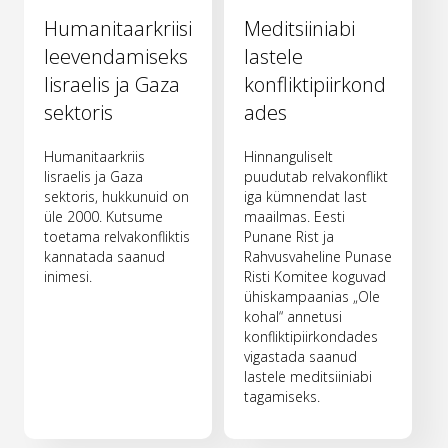
Humanitaarkriisi
Meditsiiniabi
leevendamiseks
lastele
Iisraelis ja Gaza
konfliktipiirkond
sektoris
ades
Humanitaarkriis
Hinnanguliselt
Iisraelis ja Gaza
puudutab relvakonflikt
sektoris, hukkunuid on
iga kümnendat last
üle 2000. Kutsume
maailmas. Eesti
toetama relvakonfliktis
Punane Rist ja
kannatada saanud
Rahvusvaheline Punase
inimesi.
Risti Komitee koguvad
ühiskampaanias „Ole
kohal“ annetusi
konfliktipiirkondades
vigastada saanud
lastele meditsiiniabi
tagamiseks.