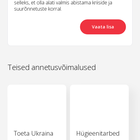
selleks, et olla alati valmis abistama kriiside ja
suurõnnetuste korral.
Vaata lisa
Teised annetusvõimalused
Toeta Ukraina
Hügieenitarbed