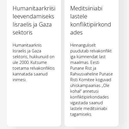
Humanitaarkriisi
Meditsiiniabi
leevendamiseks
lastele
Iisraelis ja Gaza
konfliktipiirkond
sektoris
ades
Humanitaarkriis
Hinnanguliselt
Iisraelis ja Gaza
puudutab relvakonflikt
sektoris, hukkunuid on
iga kümnendat last
üle 2000. Kutsume
maailmas. Eesti
toetama relvakonfliktis
Punane Rist ja
kannatada saanud
Rahvusvaheline Punase
inimesi.
Risti Komitee koguvad
ühiskampaanias „Ole
kohal“ annetusi
konfliktipiirkondades
vigastada saanud
lastele meditsiiniabi
tagamiseks.