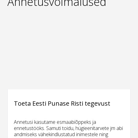
Annetusvõimalused
Toeta Eesti Punase Risti tegevust
Annetusi kasutame esmaabiõppeks ja
ennetustööks. Samuti toidu, hügieenitarvete jm abi
andmiseks vähekindlustatud inimestele ning