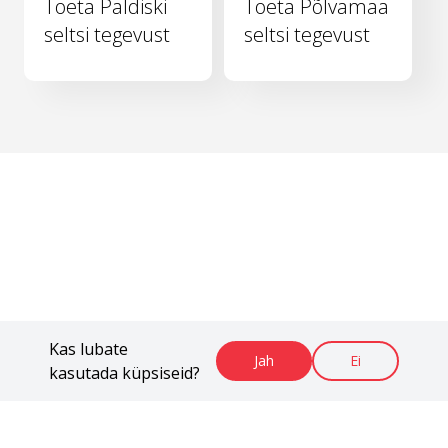
Toeta Paldiski
Toeta Põlvamaa
seltsi tegevust
seltsi tegevust
Kas lubate
Jah
Ei
kasutada küpsiseid?