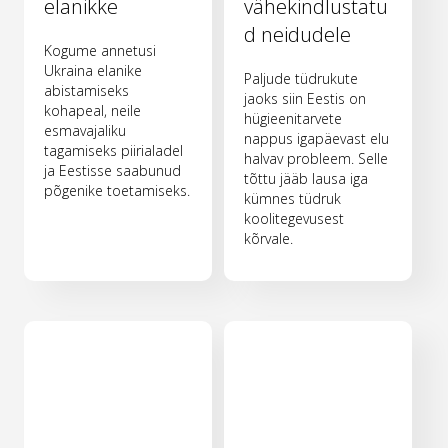
elanikke
vähekindlustatu
d neidudele
Kogume annetusi
Ukraina elanike
Paljude tüdrukute
abistamiseks
jaoks siin Eestis on
kohapeal, neile
hügieenitarvete
esmavajaliku
nappus igapäevast elu
tagamiseks piirialadel
halvav probleem. Selle
ja Eestisse saabunud
tõttu jääb lausa iga
põgenike toetamiseks.
kümnes tüdruk
koolitegevusest
kõrvale.