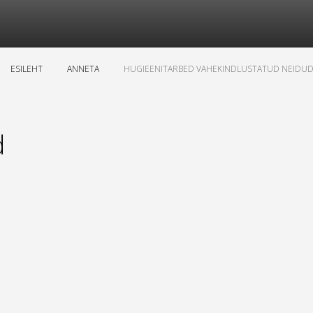
ESILEHT
ANNETA
HUGIEENITARBED VAHEKINDLUSTATUD NEIDUD
d