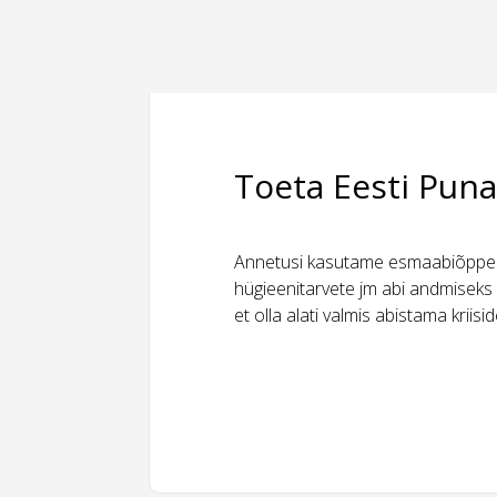
Toeta Eesti Puna
Annetusi kasutame esmaabiõppeks
hügieenitarvete jm abi andmiseks 
et olla alati valmis abistama kriis