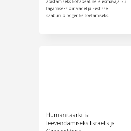
abistamiseks kohapeal, neile esmavajaliku
tagamiseks piirialadel ja Eestisse
saabunud põgenike toetamiseks.
Humanitaarkriisi
leevendamiseks Iisraelis ja