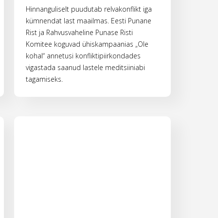
Hinnanguliselt puudutab relvakonflikt iga
kümnendat last maailmas. Eesti Punane
Rist ja Rahvusvaheline Punase Risti
Komitee koguvad ühiskampaanias „Ole
kohal“ annetusi konfliktipiirkondades
vigastada saanud lastele meditsiiniabi
tagamiseks.