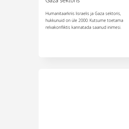
Gaza sektoris
Humanitaarkriis Iisraelis ja Gaza sektoris,
hukkunuid on üle 2000. Kutsume toetama
relvakonfliktis kannatada saanud inimesi.