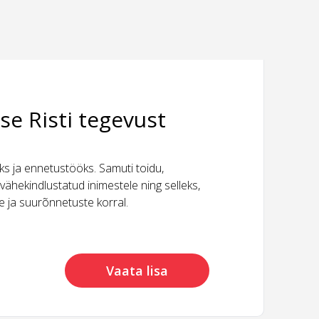
se Risti tegevust
 ja ennetustööks. Samuti toidu,
vähekindlustatud inimestele ning selleks,
ide ja suurõnnetuste korral.
Vaata lisa