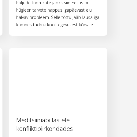
Paljude tüdrukute jaoks siin Eestis on
hügieenitarvete nappus igapäevast elu
halvav probleem. Selle tõttu jääb lausa iga
kümnes tüdruk koolitegevusest kõrvale.
Meditsiiniabi lastele
konfliktipiirkondades