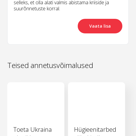
selleks, et olla alati valmis abistama kriiside ja
suurõnnetuste korral.
Vaata lisa
Teised annetusvõimalused
Toeta Ukraina
Hügieenitarbed