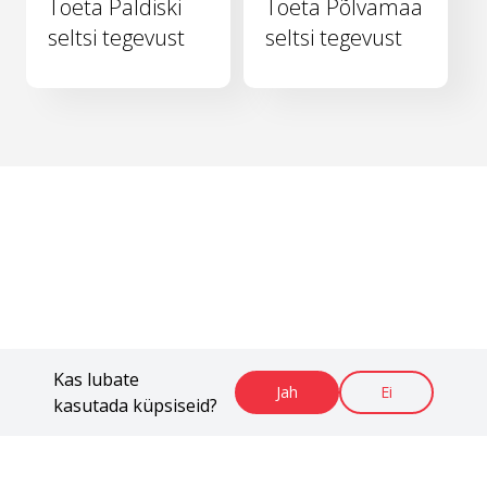
Toeta Paldiski
Toeta Põlvamaa
seltsi tegevust
seltsi tegevust
Kas lubate
Jah
Ei
kasutada küpsiseid?