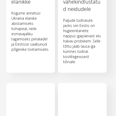
elanikke
vähekindlustatu
d neidudele
Kogume annetusi
Ukraina elanike
Paljude tüdrukute
abistamiseks
jaoks siin Eestis on
kohapeal, neile
hügieenitarvete
esmavajaliku
nappus igapäevast elu
tagamiseks piirialadel
halvav probleem. Selle
ja Eestisse saabunud
tõttu jääb lausa iga
põgenike toetamiseks.
kümnes tüdruk
koolitegevusest
kõrvale.