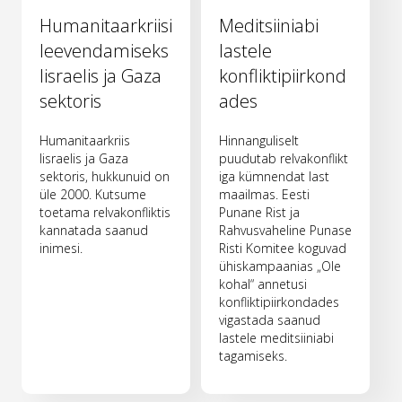
Humanitaarkriisi
Meditsiiniabi
leevendamiseks
lastele
Iisraelis ja Gaza
konfliktipiirkond
sektoris
ades
Humanitaarkriis
Hinnanguliselt
Iisraelis ja Gaza
puudutab relvakonflikt
sektoris, hukkunuid on
iga kümnendat last
üle 2000. Kutsume
maailmas. Eesti
toetama relvakonfliktis
Punane Rist ja
kannatada saanud
Rahvusvaheline Punase
inimesi.
Risti Komitee koguvad
ühiskampaanias „Ole
kohal“ annetusi
konfliktipiirkondades
vigastada saanud
lastele meditsiiniabi
tagamiseks.