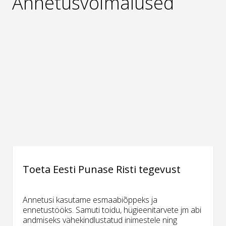
Annetusvõimalused
Toeta Eesti Punase Risti tegevust
Annetusi kasutame esmaabiõppeks ja
ennetustööks. Samuti toidu, hügieenitarvete jm abi
andmiseks vähekindlustatud inimestele ning