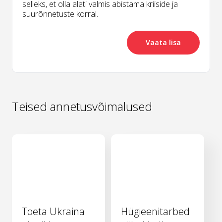
selleks, et olla alati valmis abistama kriiside ja
suurõnnetuste korral.
Vaata lisa
Teised annetusvõimalused
Toeta Ukraina
Hügieenitarbed