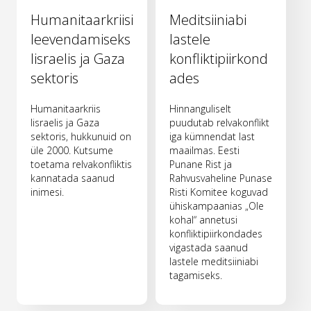
Humanitaarkriisi
Meditsiiniabi
leevendamiseks
lastele
Iisraelis ja Gaza
konfliktipiirkond
sektoris
ades
Humanitaarkriis
Hinnanguliselt
Iisraelis ja Gaza
puudutab relvakonflikt
sektoris, hukkunuid on
iga kümnendat last
üle 2000. Kutsume
maailmas. Eesti
toetama relvakonfliktis
Punane Rist ja
kannatada saanud
Rahvusvaheline Punase
inimesi.
Risti Komitee koguvad
ühiskampaanias „Ole
kohal“ annetusi
konfliktipiirkondades
vigastada saanud
lastele meditsiiniabi
tagamiseks.