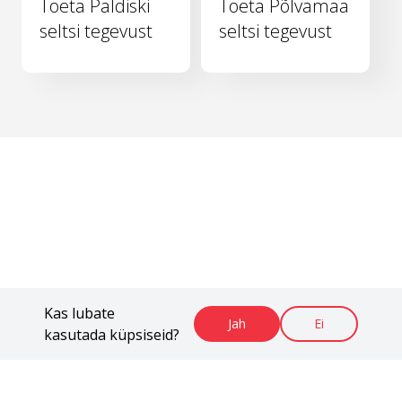
Toeta Paldiski
Toeta Põlvamaa
seltsi tegevust
seltsi tegevust
Kas lubate
Jah
Ei
kasutada küpsiseid?