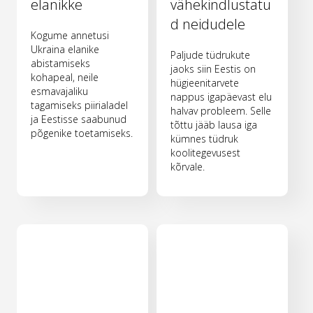
elanikke
vähekindlustatu
d neidudele
Kogume annetusi
Ukraina elanike
Paljude tüdrukute
abistamiseks
jaoks siin Eestis on
kohapeal, neile
hügieenitarvete
esmavajaliku
nappus igapäevast elu
tagamiseks piirialadel
halvav probleem. Selle
ja Eestisse saabunud
tõttu jääb lausa iga
põgenike toetamiseks.
kümnes tüdruk
koolitegevusest
kõrvale.