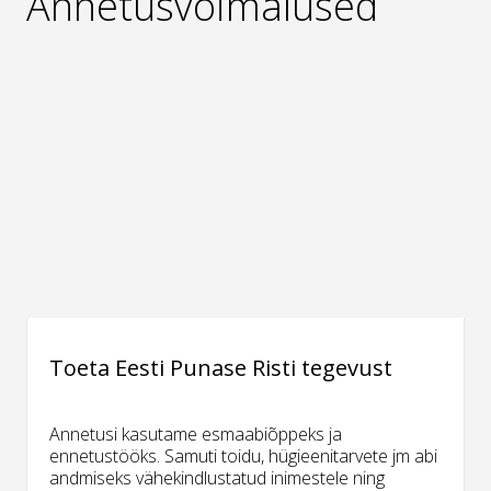
Annetusvõimalused
Toeta Eesti Punase Risti tegevust
Annetusi kasutame esmaabiõppeks ja
ennetustööks. Samuti toidu, hügieenitarvete jm abi
andmiseks vähekindlustatud inimestele ning