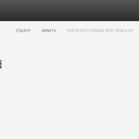
ESILEHT
ANNETA
TOETA EESTI PUNASE RISTI TEGEVUST
d