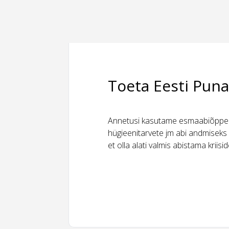
Toeta Eesti Puna
Annetusi kasutame esmaabiõppeks
hügieenitarvete jm abi andmiseks 
et olla alati valmis abistama kriis