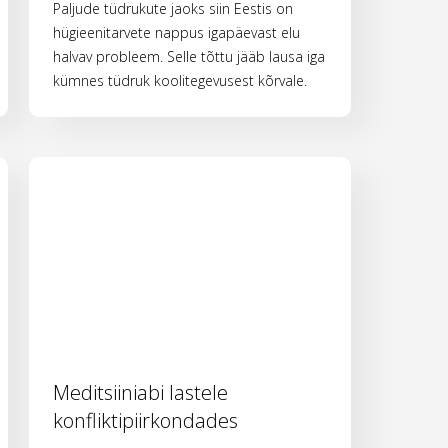
Paljude tüdrukute jaoks siin Eestis on
hügieenitarvete nappus igapäevast elu
halvav probleem. Selle tõttu jääb lausa iga
kümnes tüdruk koolitegevusest kõrvale.
Meditsiiniabi lastele
konfliktipiirkondades