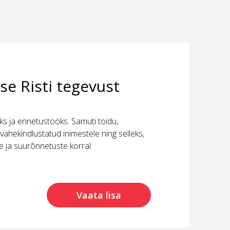
se Risti tegevust
 ja ennetustööks. Samuti toidu,
vähekindlustatud inimestele ning selleks,
ide ja suurõnnetuste korral.
Vaata lisa