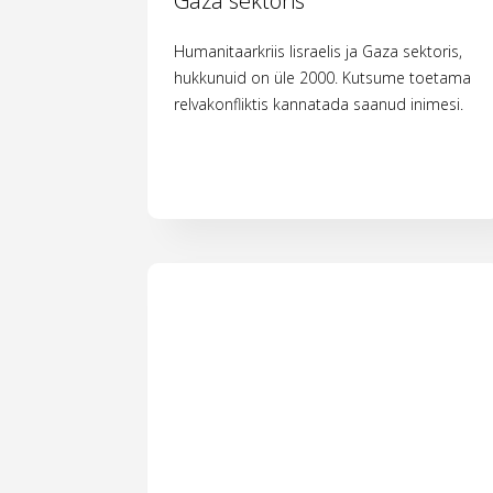
Gaza sektoris
Humanitaarkriis Iisraelis ja Gaza sektoris,
hukkunuid on üle 2000. Kutsume toetama
relvakonfliktis kannatada saanud inimesi.