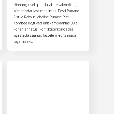
Hinnanguliselt puudutab relvakonflikt iga
kümnendat last maailmas. Eesti Punane
Rist ja Rahvusvaheline Punase Risti
Komitee koguvad ühiskampaanias „Ole
kohal“ annetusi konfliktipiirkondades
vigastada saanud lastele meditsiiniabi
tagamiseks.