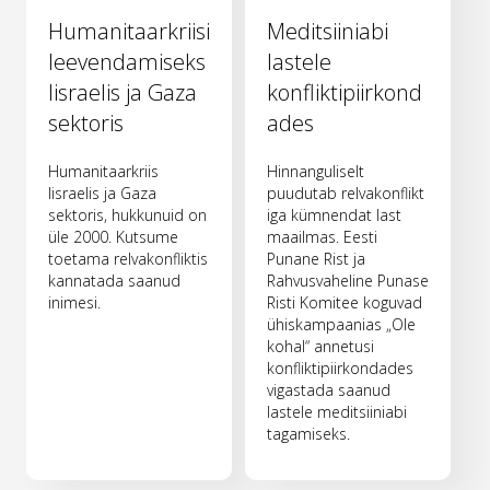
Humanitaarkriisi
Meditsiiniabi
leevendamiseks
lastele
Iisraelis ja Gaza
konfliktipiirkond
sektoris
ades
Humanitaarkriis
Hinnanguliselt
Iisraelis ja Gaza
puudutab relvakonflikt
sektoris, hukkunuid on
iga kümnendat last
üle 2000. Kutsume
maailmas. Eesti
toetama relvakonfliktis
Punane Rist ja
kannatada saanud
Rahvusvaheline Punase
inimesi.
Risti Komitee koguvad
ühiskampaanias „Ole
kohal“ annetusi
konfliktipiirkondades
vigastada saanud
lastele meditsiiniabi
tagamiseks.