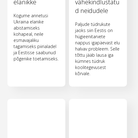
elanikke
vähekindlustatu
d neidudele
Kogume annetusi
Ukraina elanike
Paljude tüdrukute
abistamiseks
jaoks siin Eestis on
kohapeal, neile
hügieenitarvete
esmavajaliku
nappus igapäevast elu
tagamiseks piirialadel
halvav probleem. Selle
ja Eestisse saabunud
tõttu jääb lausa iga
põgenike toetamiseks.
kümnes tüdruk
koolitegevusest
kõrvale.