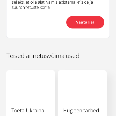
selleks, et olla alati valmis abistama kriiside ja
suurõnnetuste korral.
Vaata lisa
Teised annetusvõimalused
Toeta Ukraina
Hügieenitarbed