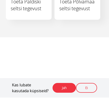
Toeta Paldiski
Toeta Põlvamaa
seltsi tegevust
seltsi tegevust
Kas lubate
Jah
Ei
kasutada küpsiseid?