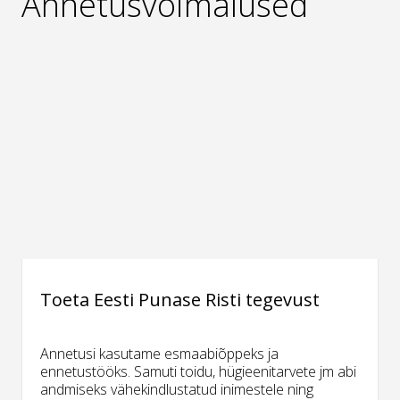
Annetusvõimalused
Toeta Eesti Punase Risti tegevust
Annetusi kasutame esmaabiõppeks ja
ennetustööks. Samuti toidu, hügieenitarvete jm abi
andmiseks vähekindlustatud inimestele ning