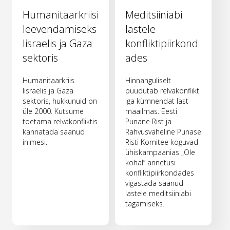
Humanitaarkriisi
Meditsiiniabi
leevendamiseks
lastele
Iisraelis ja Gaza
konfliktipiirkond
sektoris
ades
Humanitaarkriis
Hinnanguliselt
Iisraelis ja Gaza
puudutab relvakonflikt
sektoris, hukkunuid on
iga kümnendat last
üle 2000. Kutsume
maailmas. Eesti
toetama relvakonfliktis
Punane Rist ja
kannatada saanud
Rahvusvaheline Punase
inimesi.
Risti Komitee koguvad
ühiskampaanias „Ole
kohal“ annetusi
konfliktipiirkondades
vigastada saanud
lastele meditsiiniabi
tagamiseks.