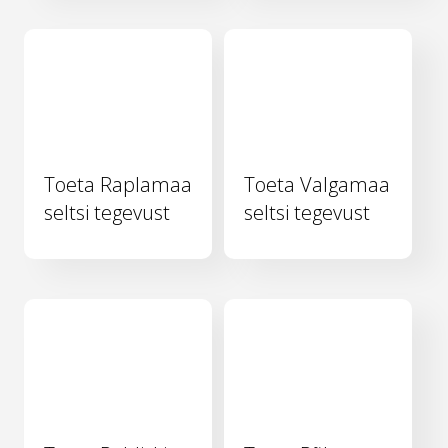
Toeta Raplamaa
Toeta Valgamaa
seltsi tegevust
seltsi tegevust