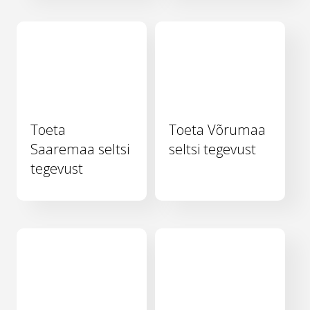
Toeta
Toeta Võrumaa
Saaremaa seltsi
seltsi tegevust
tegevust