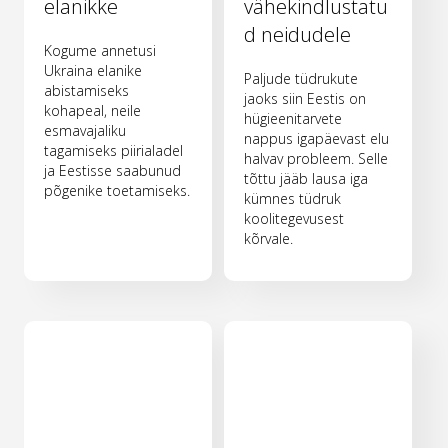
elanikke
vähekindlustatu
d neidudele
Kogume annetusi
Ukraina elanike
Paljude tüdrukute
abistamiseks
jaoks siin Eestis on
kohapeal, neile
hügieenitarvete
esmavajaliku
nappus igapäevast elu
tagamiseks piirialadel
halvav probleem. Selle
ja Eestisse saabunud
tõttu jääb lausa iga
põgenike toetamiseks.
kümnes tüdruk
koolitegevusest
kõrvale.