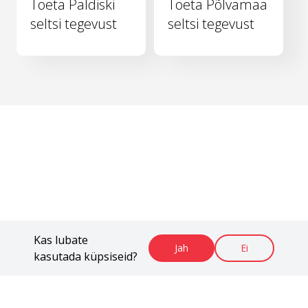
Toeta Paldiski
Toeta Põlvamaa
seltsi tegevust
seltsi tegevust
Kas lubate
Jah
Ei
kasutada küpsiseid?