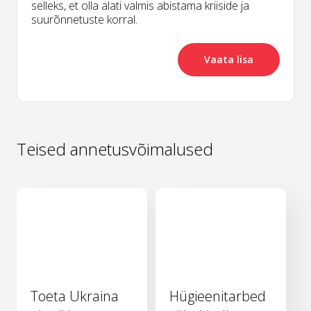
selleks, et olla alati valmis abistama kriiside ja
suurõnnetuste korral.
Vaata lisa
Teised annetusvõimalused
Toeta Ukraina
Hügieenitarbed