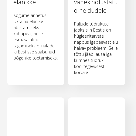
elanikke
vähekindlustatu
d neidudele
Kogume annetusi
Ukraina elanike
Paljude tüdrukute
abistamiseks
jaoks siin Eestis on
kohapeal, neile
hügieenitarvete
esmavajaliku
nappus igapäevast elu
tagamiseks piirialadel
halvav probleem. Selle
ja Eestisse saabunud
tõttu jääb lausa iga
põgenike toetamiseks.
kümnes tüdruk
koolitegevusest
kõrvale.