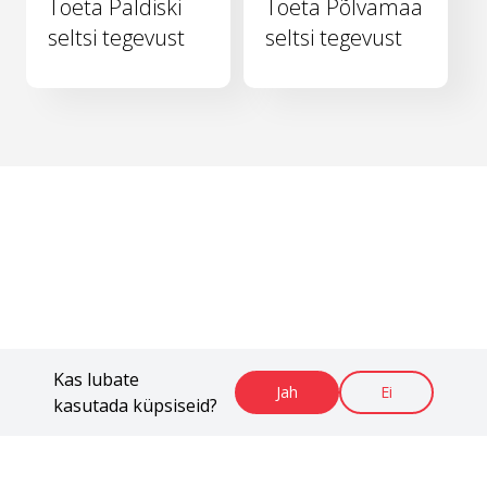
Toeta Paldiski
Toeta Põlvamaa
seltsi tegevust
seltsi tegevust
Kas lubate
Jah
Ei
kasutada küpsiseid?