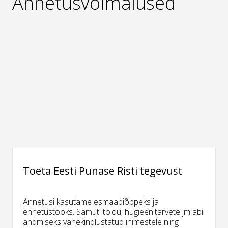
Annetusvõimalused
Toeta Eesti Punase Risti tegevust
Annetusi kasutame esmaabiõppeks ja
ennetustööks. Samuti toidu, hügieenitarvete jm abi
andmiseks vähekindlustatud inimestele ning