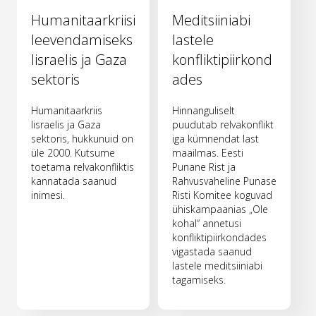
Humanitaarkriisi
Meditsiiniabi
leevendamiseks
lastele
Iisraelis ja Gaza
konfliktipiirkond
sektoris
ades
Humanitaarkriis
Hinnanguliselt
Iisraelis ja Gaza
puudutab relvakonflikt
sektoris, hukkunuid on
iga kümnendat last
üle 2000. Kutsume
maailmas. Eesti
toetama relvakonfliktis
Punane Rist ja
kannatada saanud
Rahvusvaheline Punase
inimesi.
Risti Komitee koguvad
ühiskampaanias „Ole
kohal“ annetusi
konfliktipiirkondades
vigastada saanud
lastele meditsiiniabi
tagamiseks.