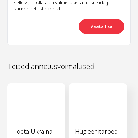
selleks, et olla alati valmis abistama kriiside ja
suurõnnetuste korral.
Vaata lisa
Teised annetusvõimalused
Toeta Ukraina
Hügieenitarbed