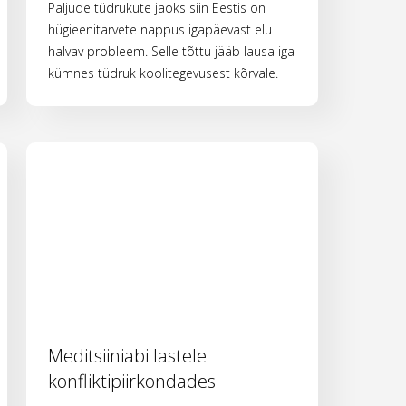
Paljude tüdrukute jaoks siin Eestis on
hügieenitarvete nappus igapäevast elu
halvav probleem. Selle tõttu jääb lausa iga
kümnes tüdruk koolitegevusest kõrvale.
Meditsiiniabi lastele
konfliktipiirkondades