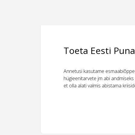
Toeta Eesti Puna
Annetusi kasutame esmaabiõppeks
hügieenitarvete jm abi andmiseks 
et olla alati valmis abistama kriis