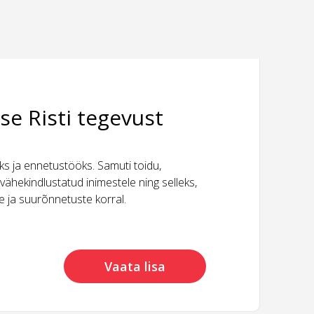
se Risti tegevust
 ja ennetustööks. Samuti toidu,
vähekindlustatud inimestele ning selleks,
ide ja suurõnnetuste korral.
Vaata lisa