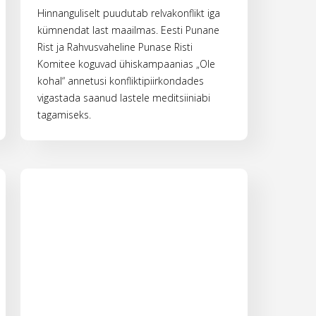
Hinnanguliselt puudutab relvakonflikt iga
kümnendat last maailmas. Eesti Punane
Rist ja Rahvusvaheline Punase Risti
Komitee koguvad ühiskampaanias „Ole
kohal“ annetusi konfliktipiirkondades
vigastada saanud lastele meditsiiniabi
tagamiseks.