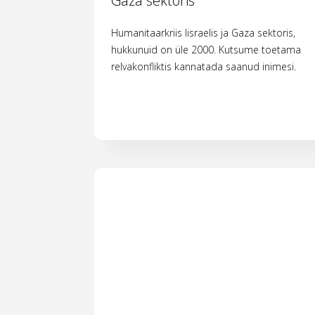
Gaza sektoris
Humanitaarkriis Iisraelis ja Gaza sektoris,
hukkunuid on üle 2000. Kutsume toetama
relvakonfliktis kannatada saanud inimesi.