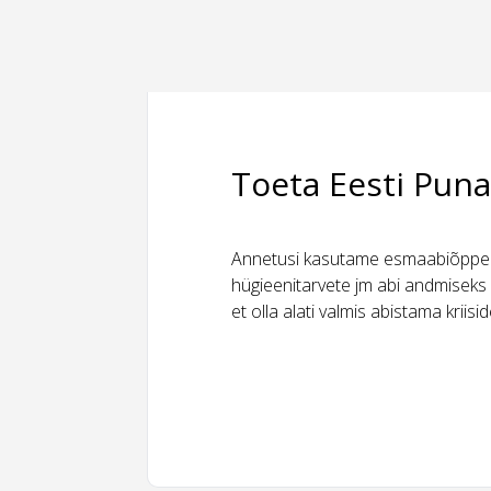
Toeta Eesti Puna
Annetusi kasutame esmaabiõppeks
hügieenitarvete jm abi andmiseks 
et olla alati valmis abistama kriis