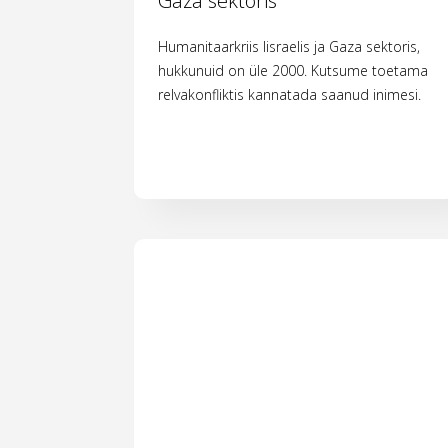
Gaza sektoris
Humanitaarkriis Iisraelis ja Gaza sektoris,
hukkunuid on üle 2000. Kutsume toetama
relvakonfliktis kannatada saanud inimesi.