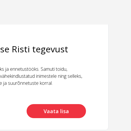
se Risti tegevust
 ja ennetustööks. Samuti toidu,
vähekindlustatud inimestele ning selleks,
ide ja suurõnnetuste korral.
Vaata lisa