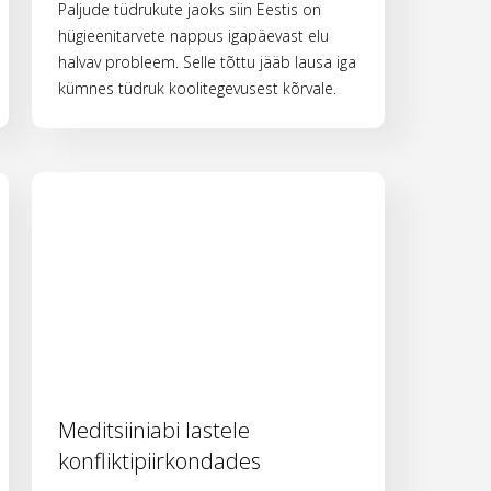
Paljude tüdrukute jaoks siin Eestis on
hügieenitarvete nappus igapäevast elu
halvav probleem. Selle tõttu jääb lausa iga
kümnes tüdruk koolitegevusest kõrvale.
Meditsiiniabi lastele
konfliktipiirkondades