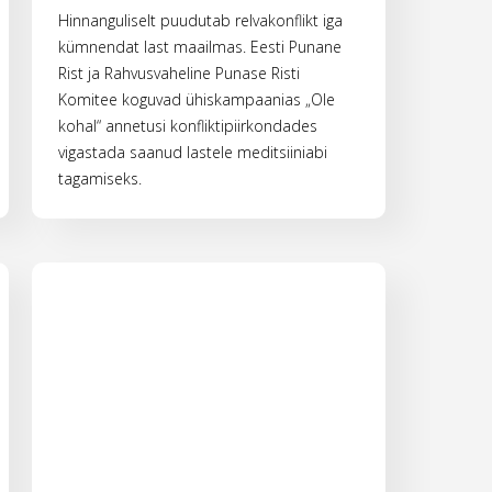
Hinnanguliselt puudutab relvakonflikt iga
kümnendat last maailmas. Eesti Punane
Rist ja Rahvusvaheline Punase Risti
Komitee koguvad ühiskampaanias „Ole
kohal“ annetusi konfliktipiirkondades
vigastada saanud lastele meditsiiniabi
tagamiseks.