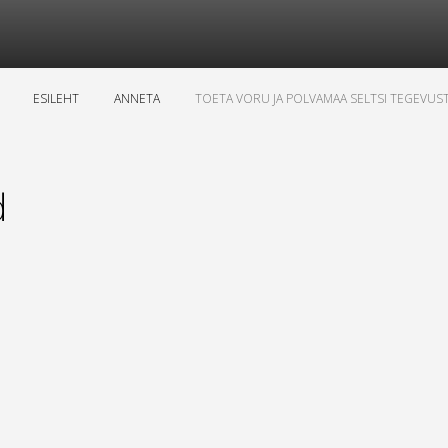
ESILEHT
ANNETA
TOETA VORU JA POLVAMAA SELTSI TEGEVUS
d