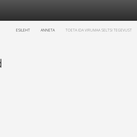
ESILEHT
ANNETA
TOETA IDA VIRUMAA SELTSI TEGEVUST
d