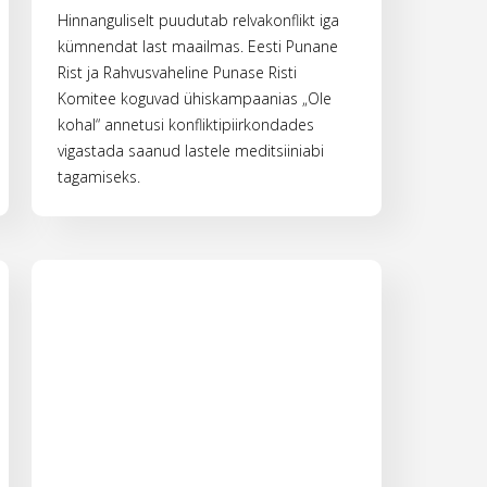
Hinnanguliselt puudutab relvakonflikt iga
kümnendat last maailmas. Eesti Punane
Rist ja Rahvusvaheline Punase Risti
Komitee koguvad ühiskampaanias „Ole
kohal“ annetusi konfliktipiirkondades
vigastada saanud lastele meditsiiniabi
tagamiseks.