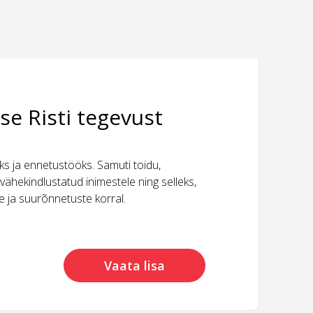
se Risti tegevust
 ja ennetustööks. Samuti toidu,
vähekindlustatud inimestele ning selleks,
ide ja suurõnnetuste korral.
Vaata lisa