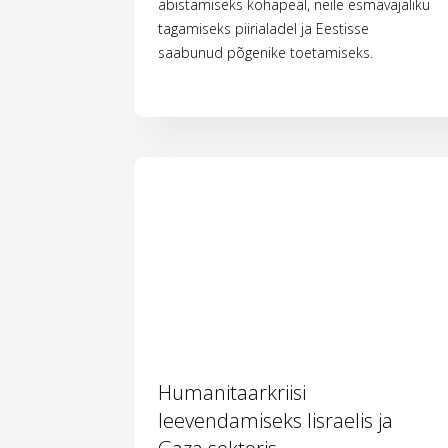
abistamiseks kohapeal, neile esmavajaliku
tagamiseks piirialadel ja Eestisse
saabunud põgenike toetamiseks.
Humanitaarkriisi
leevendamiseks Iisraelis ja