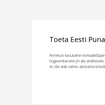
Toeta Eesti Puna
Annetusi kasutame esmaabiõppeks
hügieenitarvete jm abi andmiseks 
et olla alati valmis abistama kriis