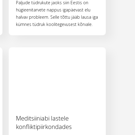
Paljude tüdrukute jaoks siin Eestis on
hügieenitarvete nappus igapäevast elu
halvav probleem. Selle tõttu jääb lausa iga
kümnes tüdruk koolitegevusest kõrvale.
Meditsiiniabi lastele
konfliktipiirkondades