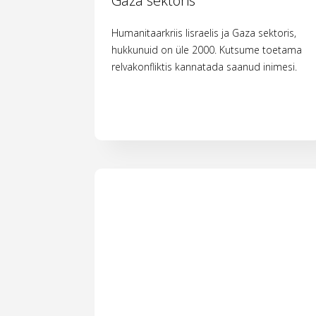
Gaza sektoris
Humanitaarkriis Iisraelis ja Gaza sektoris,
hukkunuid on üle 2000. Kutsume toetama
relvakonfliktis kannatada saanud inimesi.