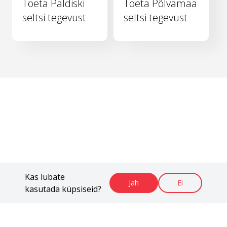
Toeta Paldiski
Toeta Põlvamaa
seltsi tegevust
seltsi tegevust
Kas lubate
Jah
Ei
kasutada küpsiseid?