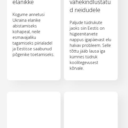
elanikke
vähekindlustatu
d neidudele
Kogume annetusi
Ukraina elanike
Paljude tüdrukute
abistamiseks
jaoks siin Eestis on
kohapeal, neile
hügieenitarvete
esmavajaliku
nappus igapäevast elu
tagamiseks piirialadel
halvav probleem. Selle
ja Eestisse saabunud
tõttu jääb lausa iga
põgenike toetamiseks.
kümnes tüdruk
koolitegevusest
kõrvale.