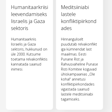
Humanitaarkriisi
Meditsiiniabi
leevendamiseks
lastele
Iisraelis ja Gaza
konfliktipiirkond
sektoris
ades
Humanitaarkriis
Hinnanguliselt
Iisraelis ja Gaza
puudutab relvakonflikt
sektoris, hukkunuid on
iga kümnendat last
üle 2000. Kutsume
maailmas. Eesti
toetama relvakonfliktis
Punane Rist ja
kannatada saanud
Rahvusvaheline Punase
inimesi.
Risti Komitee koguvad
ühiskampaanias „Ole
kohal“ annetusi
konfliktipiirkondades
vigastada saanud
lastele meditsiiniabi
tagamiseks.