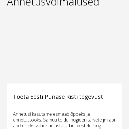
Annetusvõimalused
Toeta Eesti Punase Risti tegevust
Annetusi kasutame esmaabiõppeks ja
ennetustööks. Samuti toidu, hügieenitarvete jm abi
andmiseks vähekindlustatud inimestele ning