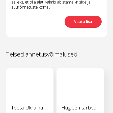
selleks, et olla alati valmis abistama kriiside ja
suurõnnetuste korral.
Vaata lisa
Teised annetusvõimalused
Toeta Ukraina
Hügieenitarbed