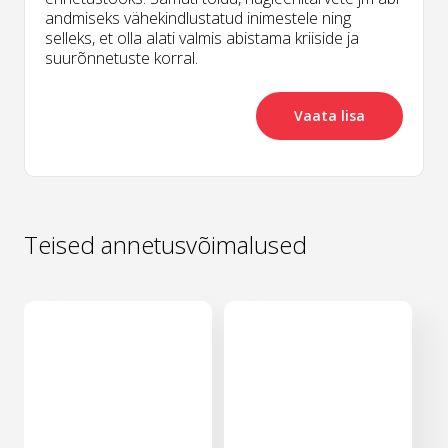
andmiseks vähekindlustatud inimestele ning
selleks, et olla alati valmis abistama kriiside ja
suurõnnetuste korral.
Vaata lisa
Teised annetusvõimalused