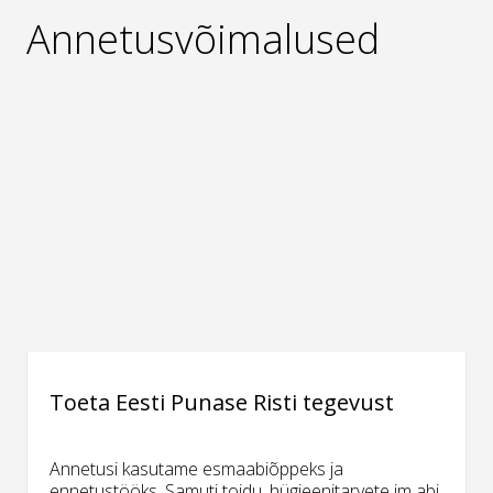
Annetusvõimalused
Toeta Eesti Punase Risti tegevust
Annetusi kasutame esmaabiõppeks ja
ennetustööks. Samuti toidu, hügieenitarvete jm abi