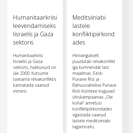
Humanitaarkriisi
Meditsiiniabi
leevendamiseks
lastele
Iisraelis ja Gaza
konfliktipiirkond
sektoris
ades
Humanitaarkriis
Hinnanguliselt
Iisraelis ja Gaza
puudutab relvakonflikt
sektoris, hukkunuid on
iga kümnendat last
üle 2000. Kutsume
maailmas. Eesti
toetama relvakonfliktis
Punane Rist ja
kannatada saanud
Rahvusvaheline Punase
inimesi.
Risti Komitee koguvad
ühiskampaanias „Ole
kohal“ annetusi
konfliktipiirkondades
vigastada saanud
lastele meditsiiniabi
tagamiseks.