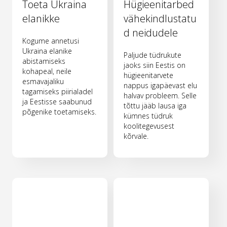
Toeta Ukraina
Hügieenitarbed
elanikke
vähekindlustatu
d neidudele
Kogume annetusi
Ukraina elanike
Paljude tüdrukute
abistamiseks
jaoks siin Eestis on
kohapeal, neile
hügieenitarvete
esmavajaliku
nappus igapäevast elu
tagamiseks piirialadel
halvav probleem. Selle
ja Eestisse saabunud
tõttu jääb lausa iga
põgenike toetamiseks.
kümnes tüdruk
koolitegevusest
kõrvale.