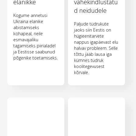
elanikke
vähekindlustatu
d neidudele
Kogume annetusi
Ukraina elanike
Paljude tüdrukute
abistamiseks
jaoks siin Eestis on
kohapeal, neile
hügieenitarvete
esmavajaliku
nappus igapäevast elu
tagamiseks piirialadel
halvav probleem. Selle
ja Eestisse saabunud
tõttu jääb lausa iga
põgenike toetamiseks.
kümnes tüdruk
koolitegevusest
kõrvale.