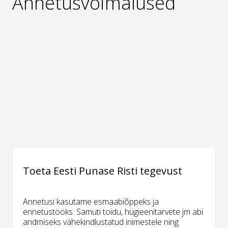
Annetusvõimalused
Toeta Eesti Punase Risti tegevust
Annetusi kasutame esmaabiõppeks ja
ennetustööks. Samuti toidu, hügieenitarvete jm abi
andmiseks vähekindlustatud inimestele ning