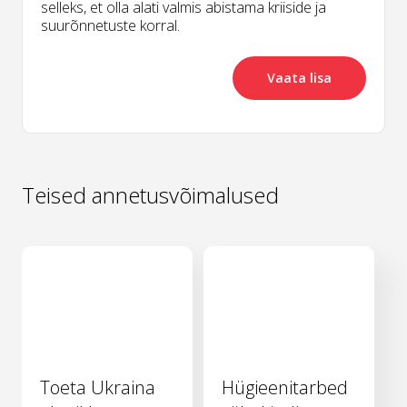
selleks, et olla alati valmis abistama kriiside ja
suurõnnetuste korral.
Vaata lisa
Teised annetusvõimalused
Toeta Ukraina
Hügieenitarbed