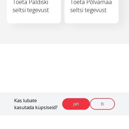
Toeta Paldiski
Toeta Põlvamaa
seltsi tegevust
seltsi tegevust
Kas lubate
Jah
Ei
kasutada küpsiseid?