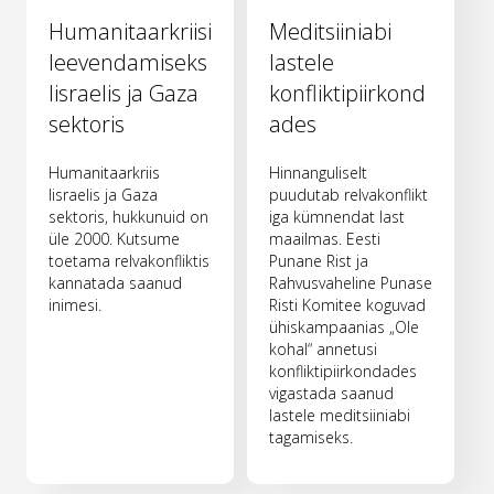
Humanitaarkriisi
Meditsiiniabi
leevendamiseks
lastele
Iisraelis ja Gaza
konfliktipiirkond
sektoris
ades
Humanitaarkriis
Hinnanguliselt
Iisraelis ja Gaza
puudutab relvakonflikt
sektoris, hukkunuid on
iga kümnendat last
üle 2000. Kutsume
maailmas. Eesti
toetama relvakonfliktis
Punane Rist ja
kannatada saanud
Rahvusvaheline Punase
inimesi.
Risti Komitee koguvad
ühiskampaanias „Ole
kohal“ annetusi
konfliktipiirkondades
vigastada saanud
lastele meditsiiniabi
tagamiseks.