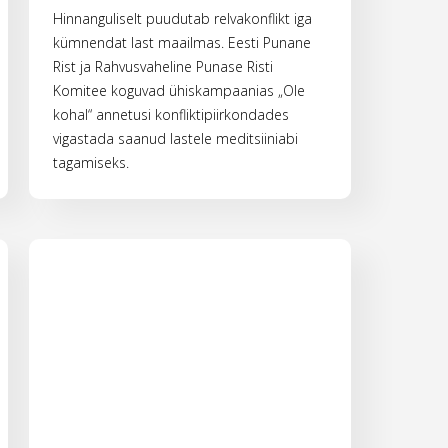
Hinnanguliselt puudutab relvakonflikt iga
kümnendat last maailmas. Eesti Punane
Rist ja Rahvusvaheline Punase Risti
Komitee koguvad ühiskampaanias „Ole
kohal“ annetusi konfliktipiirkondades
vigastada saanud lastele meditsiiniabi
tagamiseks.