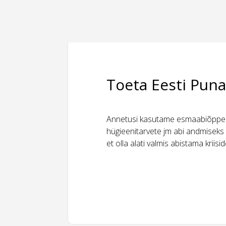
Toeta Eesti Puna
Annetusi kasutame esmaabiõppeks
hügieenitarvete jm abi andmiseks 
et olla alati valmis abistama kriis