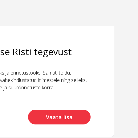
se Risti tegevust
 ja ennetustööks. Samuti toidu,
vähekindlustatud inimestele ning selleks,
ide ja suurõnnetuste korral.
Vaata lisa