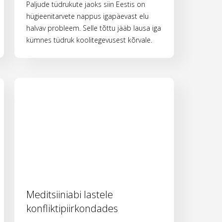
Paljude tüdrukute jaoks siin Eestis on
hügieenitarvete nappus igapäevast elu
halvav probleem. Selle tõttu jääb lausa iga
kümnes tüdruk koolitegevusest kõrvale.
Meditsiiniabi lastele
konfliktipiirkondades