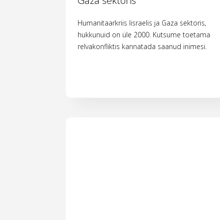
Gaza sektoris
Humanitaarkriis Iisraelis ja Gaza sektoris,
hukkunuid on üle 2000. Kutsume toetama
relvakonfliktis kannatada saanud inimesi.