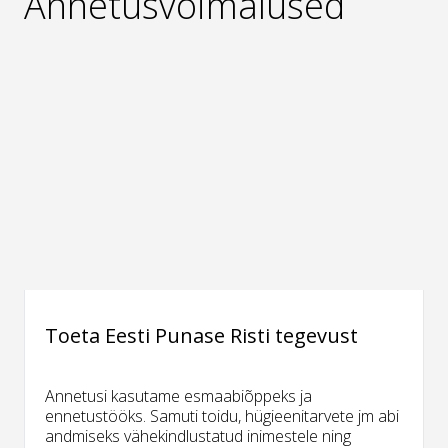
Annetusvõimalused
Toeta Eesti Punase Risti tegevust
Annetusi kasutame esmaabiõppeks ja
ennetustööks. Samuti toidu, hügieenitarvete jm abi
andmiseks vähekindlustatud inimestele ning