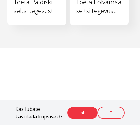
Toeta Paldiski
Toeta Põlvamaa
seltsi tegevust
seltsi tegevust
Kas lubate
Jah
Ei
kasutada küpsiseid?