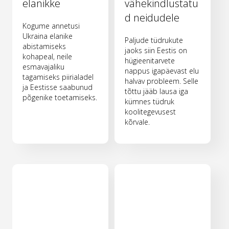
elanikke
vähekindlustatu
d neidudele
Kogume annetusi
Ukraina elanike
Paljude tüdrukute
abistamiseks
jaoks siin Eestis on
kohapeal, neile
hügieenitarvete
esmavajaliku
nappus igapäevast elu
tagamiseks piirialadel
halvav probleem. Selle
ja Eestisse saabunud
tõttu jääb lausa iga
põgenike toetamiseks.
kümnes tüdruk
koolitegevusest
kõrvale.