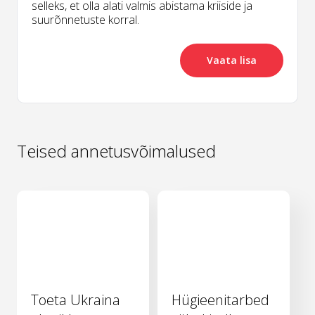
selleks, et olla alati valmis abistama kriiside ja
suurõnnetuste korral.
Vaata lisa
Teised annetusvõimalused
Toeta Ukraina
Hügieenitarbed