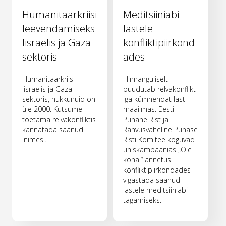
Humanitaarkriisi
Meditsiiniabi
leevendamiseks
lastele
Iisraelis ja Gaza
konfliktipiirkond
sektoris
ades
Humanitaarkriis
Hinnanguliselt
Iisraelis ja Gaza
puudutab relvakonflikt
sektoris, hukkunuid on
iga kümnendat last
üle 2000. Kutsume
maailmas. Eesti
toetama relvakonfliktis
Punane Rist ja
kannatada saanud
Rahvusvaheline Punase
inimesi.
Risti Komitee koguvad
ühiskampaanias „Ole
kohal“ annetusi
konfliktipiirkondades
vigastada saanud
lastele meditsiiniabi
tagamiseks.