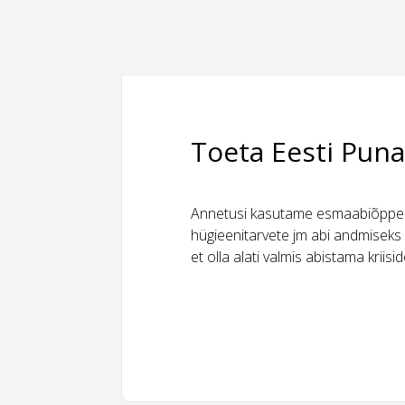
Toeta Eesti Puna
Annetusi kasutame esmaabiõppeks
hügieenitarvete jm abi andmiseks 
et olla alati valmis abistama kriis