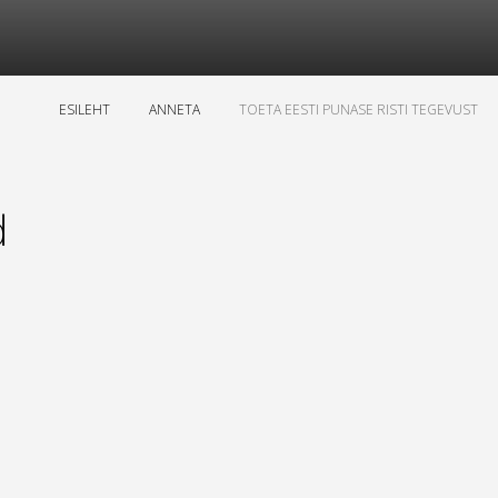
ESILEHT
ANNETA
TOETA EESTI PUNASE RISTI TEGEVUST
d