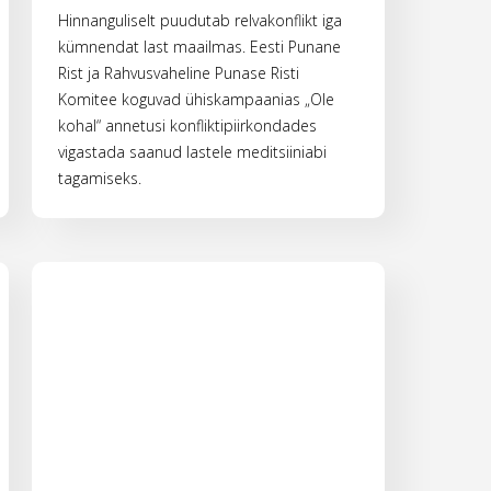
Hinnanguliselt puudutab relvakonflikt iga
kümnendat last maailmas. Eesti Punane
Rist ja Rahvusvaheline Punase Risti
Komitee koguvad ühiskampaanias „Ole
kohal“ annetusi konfliktipiirkondades
vigastada saanud lastele meditsiiniabi
tagamiseks.