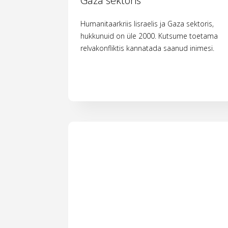
Gaza sektoris
Humanitaarkriis Iisraelis ja Gaza sektoris,
hukkunuid on üle 2000. Kutsume toetama
relvakonfliktis kannatada saanud inimesi.