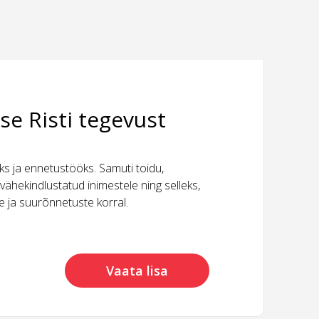
se Risti tegevust
 ja ennetustööks. Samuti toidu,
vähekindlustatud inimestele ning selleks,
ide ja suurõnnetuste korral.
Vaata lisa