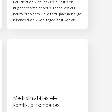
Paljude tüdrukute jaoks siin Eestis on
hügieenitarvete nappus igapäevast elu
halvav probleem. Selle tõttu jääb lausa iga
kümnes tüdruk koolitegevusest kõrvale.
Meditsiiniabi lastele
konfliktipiirkondades