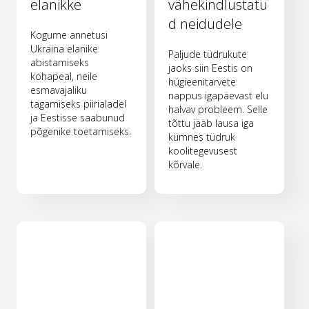
elanikke
vähekindlustatu
d neidudele
Kogume annetusi
Ukraina elanike
Paljude tüdrukute
abistamiseks
jaoks siin Eestis on
kohapeal, neile
hügieenitarvete
esmavajaliku
nappus igapäevast elu
tagamiseks piirialadel
halvav probleem. Selle
ja Eestisse saabunud
tõttu jääb lausa iga
põgenike toetamiseks.
kümnes tüdruk
koolitegevusest
kõrvale.