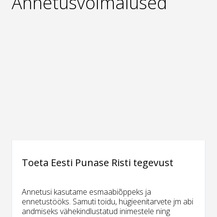
Annetusvõimalused
Toeta Eesti Punase Risti tegevust
Annetusi kasutame esmaabiõppeks ja
ennetustööks. Samuti toidu, hügieenitarvete jm abi
andmiseks vähekindlustatud inimestele ning