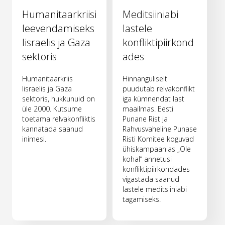
Humanitaarkriisi
Meditsiiniabi
leevendamiseks
lastele
Iisraelis ja Gaza
konfliktipiirkond
sektoris
ades
Humanitaarkriis
Hinnanguliselt
Iisraelis ja Gaza
puudutab relvakonflikt
sektoris, hukkunuid on
iga kümnendat last
üle 2000. Kutsume
maailmas. Eesti
toetama relvakonfliktis
Punane Rist ja
kannatada saanud
Rahvusvaheline Punase
inimesi.
Risti Komitee koguvad
ühiskampaanias „Ole
kohal“ annetusi
konfliktipiirkondades
vigastada saanud
lastele meditsiiniabi
tagamiseks.