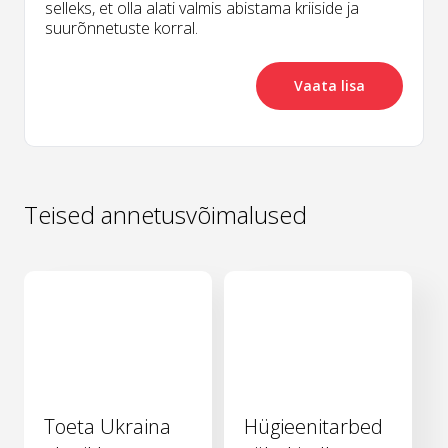
selleks, et olla alati valmis abistama kriiside ja
suurõnnetuste korral.
Vaata lisa
Teised annetusvõimalused
Toeta Ukraina
Hügieenitarbed