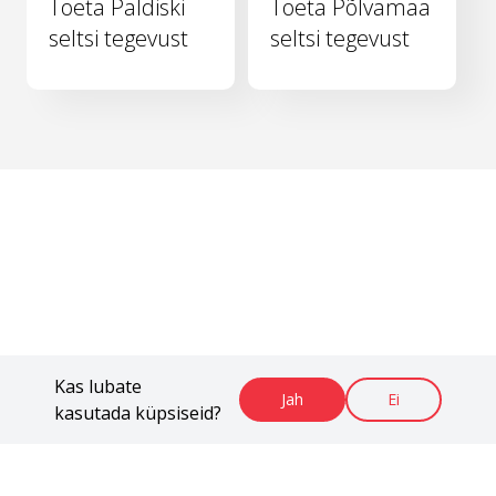
Toeta Paldiski
Toeta Põlvamaa
seltsi tegevust
seltsi tegevust
Kas lubate
Jah
Ei
kasutada küpsiseid?