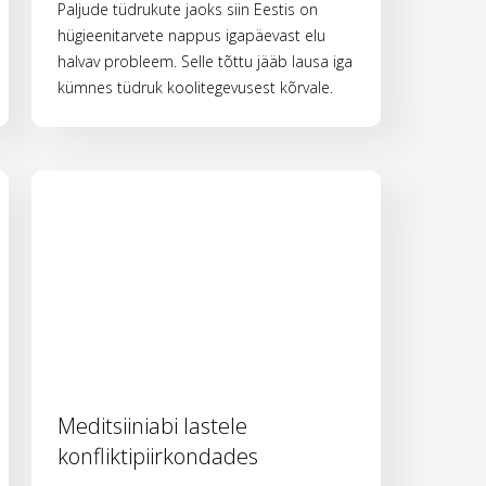
Paljude tüdrukute jaoks siin Eestis on
hügieenitarvete nappus igapäevast elu
halvav probleem. Selle tõttu jääb lausa iga
kümnes tüdruk koolitegevusest kõrvale.
Meditsiiniabi lastele
konfliktipiirkondades