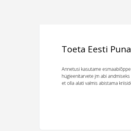
Toeta Eesti Puna
Annetusi kasutame esmaabiõppeks
hügieenitarvete jm abi andmiseks 
et olla alati valmis abistama kriis