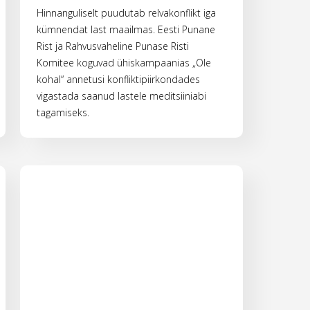
Hinnanguliselt puudutab relvakonflikt iga
kümnendat last maailmas. Eesti Punane
Rist ja Rahvusvaheline Punase Risti
Komitee koguvad ühiskampaanias „Ole
kohal“ annetusi konfliktipiirkondades
vigastada saanud lastele meditsiiniabi
tagamiseks.