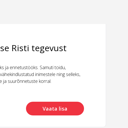
se Risti tegevust
 ja ennetustööks. Samuti toidu,
vähekindlustatud inimestele ning selleks,
ide ja suurõnnetuste korral.
Vaata lisa