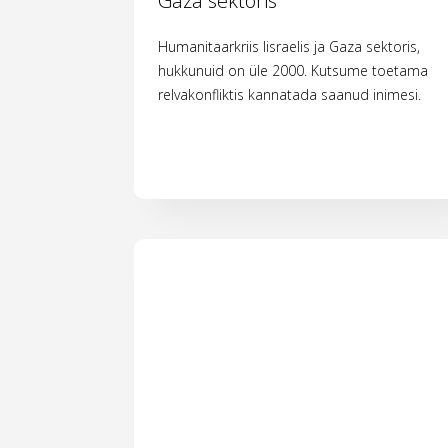
Gaza sektoris
Humanitaarkriis Iisraelis ja Gaza sektoris,
hukkunuid on üle 2000. Kutsume toetama
relvakonfliktis kannatada saanud inimesi.