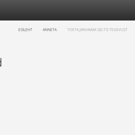
ESILEHT
ANNETA
TOETA JARVAMAA SELTSI TEGEVUST
d