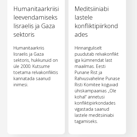
Humanitaarkriisi
Meditsiiniabi
leevendamiseks
lastele
Iisraelis ja Gaza
konfliktipiirkond
sektoris
ades
Humanitaarkriis
Hinnanguliselt
Iisraelis ja Gaza
puudutab relvakonflikt
sektoris, hukkunuid on
iga kümnendat last
üle 2000. Kutsume
maailmas. Eesti
toetama relvakonfliktis
Punane Rist ja
kannatada saanud
Rahvusvaheline Punase
inimesi.
Risti Komitee koguvad
ühiskampaanias „Ole
kohal“ annetusi
konfliktipiirkondades
vigastada saanud
lastele meditsiiniabi
tagamiseks.