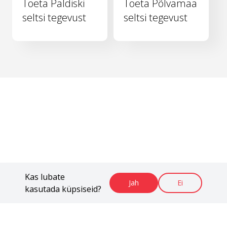
Toeta Paldiski
Toeta Põlvamaa
seltsi tegevust
seltsi tegevust
Kas lubate
Jah
Ei
kasutada küpsiseid?