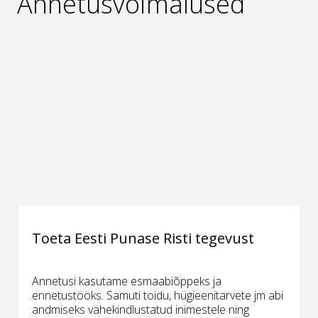
Annetusvõimalused
Toeta Eesti Punase Risti tegevust
Annetusi kasutame esmaabiõppeks ja
ennetustööks. Samuti toidu, hügieenitarvete jm abi
andmiseks vähekindlustatud inimestele ning