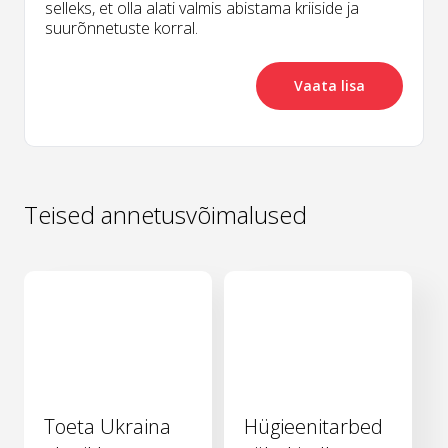
selleks, et olla alati valmis abistama kriiside ja
suurõnnetuste korral.
Vaata lisa
Teised annetusvõimalused
Toeta Ukraina
Hügieenitarbed