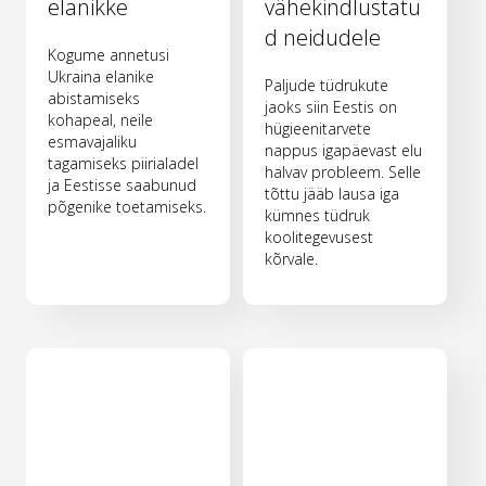
elanikke
vähekindlustatu
d neidudele
Kogume annetusi
Ukraina elanike
Paljude tüdrukute
abistamiseks
jaoks siin Eestis on
kohapeal, neile
hügieenitarvete
esmavajaliku
nappus igapäevast elu
tagamiseks piirialadel
halvav probleem. Selle
ja Eestisse saabunud
tõttu jääb lausa iga
põgenike toetamiseks.
kümnes tüdruk
koolitegevusest
kõrvale.