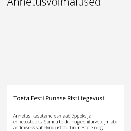
Annetusvõimalused
Toeta Eesti Punase Risti tegevust
Annetusi kasutame esmaabiõppeks ja
ennetustööks. Samuti toidu, hügieenitarvete jm abi
andmiseks vähekindlustatud inimestele ning