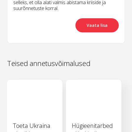
selleks, et olla alati valmis abistama kriiside ja
suurõnnetuste korral.
Vaata lisa
Teised annetusvõimalused
Toeta Ukraina
Hügieenitarbed