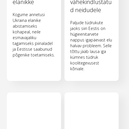
elanikke
vähekindlustatu
d neidudele
Kogume annetusi
Ukraina elanike
Paljude tüdrukute
abistamiseks
jaoks siin Eestis on
kohapeal, neile
hügieenitarvete
esmavajaliku
nappus igapäevast elu
tagamiseks piirialadel
halvav probleem. Selle
ja Eestisse saabunud
tõttu jääb lausa iga
põgenike toetamiseks.
kümnes tüdruk
koolitegevusest
kõrvale.