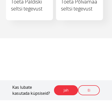
Toeta Paldiski
Toeta Põlvamaa
seltsi tegevust
seltsi tegevust
Kas lubate
Jah
Ei
kasutada küpsiseid?