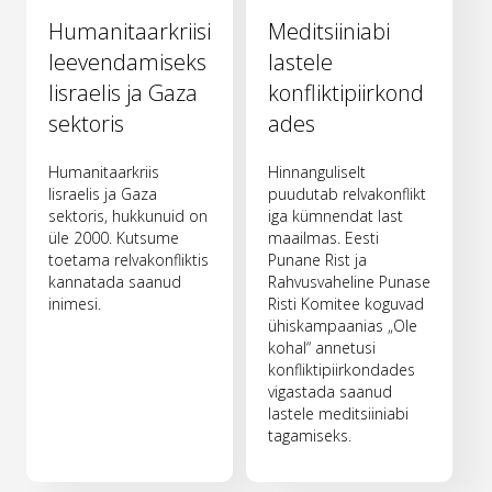
Humanitaarkriisi
Meditsiiniabi
leevendamiseks
lastele
Iisraelis ja Gaza
konfliktipiirkond
sektoris
ades
Humanitaarkriis
Hinnanguliselt
Iisraelis ja Gaza
puudutab relvakonflikt
sektoris, hukkunuid on
iga kümnendat last
üle 2000. Kutsume
maailmas. Eesti
toetama relvakonfliktis
Punane Rist ja
kannatada saanud
Rahvusvaheline Punase
inimesi.
Risti Komitee koguvad
ühiskampaanias „Ole
kohal“ annetusi
konfliktipiirkondades
vigastada saanud
lastele meditsiiniabi
tagamiseks.