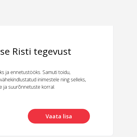
se Risti tegevust
 ja ennetustööks. Samuti toidu,
vähekindlustatud inimestele ning selleks,
ide ja suurõnnetuste korral.
Vaata lisa