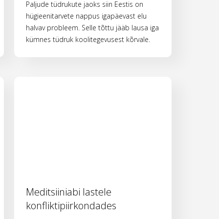
Paljude tüdrukute jaoks siin Eestis on
hügieenitarvete nappus igapäevast elu
halvav probleem. Selle tõttu jääb lausa iga
kümnes tüdruk koolitegevusest kõrvale.
Meditsiiniabi lastele
konfliktipiirkondades