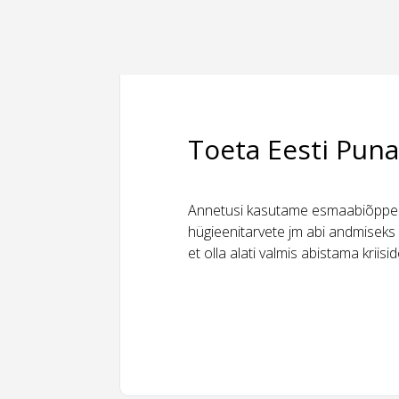
Toeta Eesti Puna
Annetusi kasutame esmaabiõppeks
hügieenitarvete jm abi andmiseks 
et olla alati valmis abistama kriis