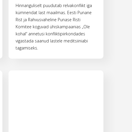
Hinnanguliselt puudutab relvakonflikt iga
kümnendat last maailmas. Eesti Punane
Rist ja Rahvusvaheline Punase Risti
Komitee koguvad ühiskampaanias „Ole
kohal“ annetusi konfliktipiirkondades
vigastada saanud lastele meditsiiniabi
tagamiseks.