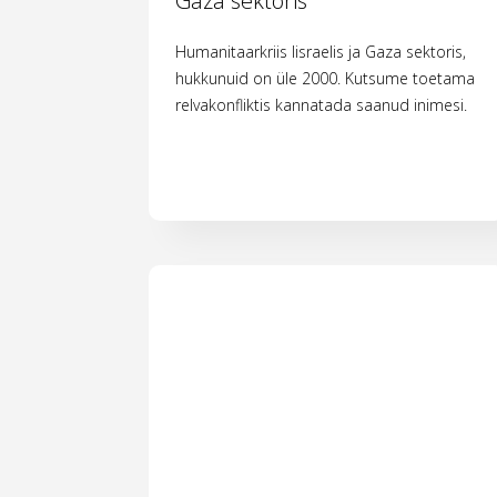
Gaza sektoris
Humanitaarkriis Iisraelis ja Gaza sektoris,
hukkunuid on üle 2000. Kutsume toetama
relvakonfliktis kannatada saanud inimesi.