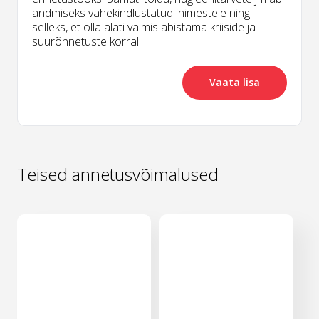
andmiseks vähekindlustatud inimestele ning
selleks, et olla alati valmis abistama kriiside ja
suurõnnetuste korral.
Vaata lisa
Teised annetusvõimalused