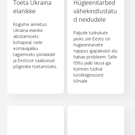
Toeta Ukraina
Hügieenitarbed
elanikke
vähekindlustatu
d neidudele
Kogume annetusi
Ukraina elanike
Paljude tüdrukute
abistamiseks
jaoks siin Eestis on
kohapeal, neile
hügieenitarvete
esmavajaliku
nappus igapäevast elu
tagamiseks piirialadel
halvav probleem. Selle
ja Eestisse saabunud
tõttu jääb lausa iga
põgenike toetamiseks.
kümnes tüdruk
koolitegevusest
kõrvale.