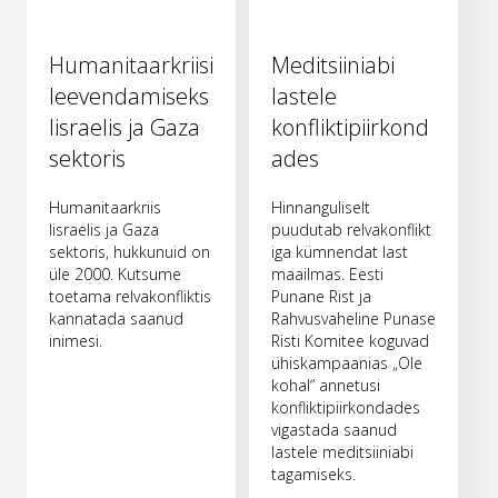
Humanitaarkriisi
Meditsiiniabi
leevendamiseks
lastele
Iisraelis ja Gaza
konfliktipiirkond
sektoris
ades
Humanitaarkriis
Hinnanguliselt
Iisraelis ja Gaza
puudutab relvakonflikt
sektoris, hukkunuid on
iga kümnendat last
üle 2000. Kutsume
maailmas. Eesti
toetama relvakonfliktis
Punane Rist ja
kannatada saanud
Rahvusvaheline Punase
inimesi.
Risti Komitee koguvad
ühiskampaanias „Ole
kohal“ annetusi
konfliktipiirkondades
vigastada saanud
lastele meditsiiniabi
tagamiseks.