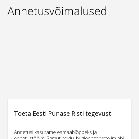
Annetusvõimalused
Toeta Eesti Punase Risti tegevust
Annetusi kasutame esmaabiõppeks ja
ennetustööks. Samuti toidu, hügieenitarvete jm abi