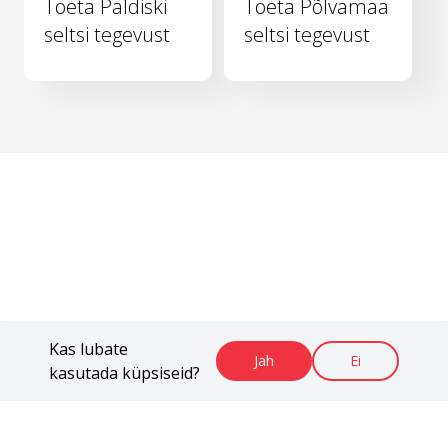
Toeta Paldiski
Toeta Põlvamaa
seltsi tegevust
seltsi tegevust
Kas lubate
Jah
Ei
kasutada küpsiseid?