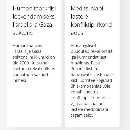
Humanitaarkriisi
Meditsiiniabi
leevendamiseks
lastele
Iisraelis ja Gaza
konfliktipiirkond
sektoris
ades
Humanitaarkriis
Hinnanguliselt
Iisraelis ja Gaza
puudutab relvakonflikt
sektoris, hukkunuid on
iga kümnendat last
üle 2000. Kutsume
maailmas. Eesti
toetama relvakonfliktis
Punane Rist ja
kannatada saanud
Rahvusvaheline Punase
inimesi.
Risti Komitee koguvad
ühiskampaanias „Ole
kohal“ annetusi
konfliktipiirkondades
vigastada saanud
lastele meditsiiniabi
tagamiseks.