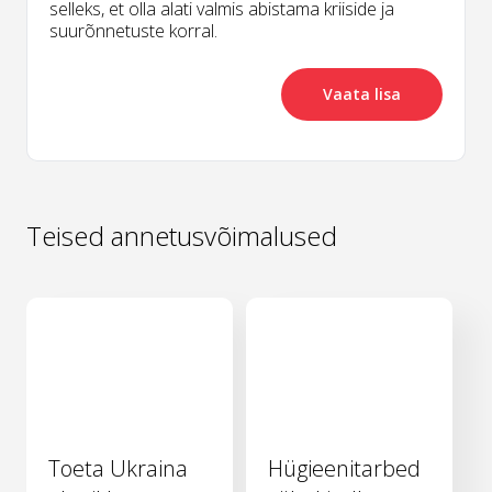
selleks, et olla alati valmis abistama kriiside ja
suurõnnetuste korral.
Vaata lisa
Teised annetusvõimalused
Toeta Ukraina
Hügieenitarbed