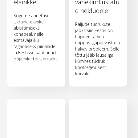
elanikke
vähekindlustatu
d neidudele
Kogume annetusi
Ukraina elanike
Paljude tüdrukute
abistamiseks
jaoks siin Eestis on
kohapeal, neile
hügieenitarvete
esmavajaliku
nappus igapäevast elu
tagamiseks piirialadel
halvav probleem. Selle
ja Eestisse saabunud
tõttu jääb lausa iga
põgenike toetamiseks.
kümnes tüdruk
koolitegevusest
kõrvale.