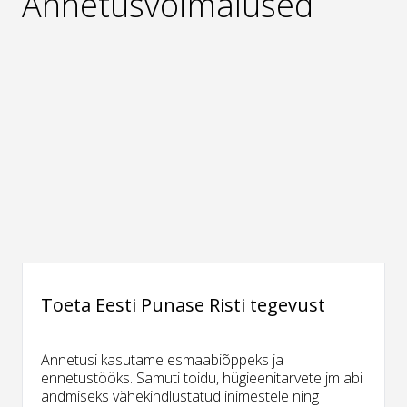
Annetusvõimalused
Toeta Eesti Punase Risti tegevust
Annetusi kasutame esmaabiõppeks ja
ennetustööks. Samuti toidu, hügieenitarvete jm abi
andmiseks vähekindlustatud inimestele ning