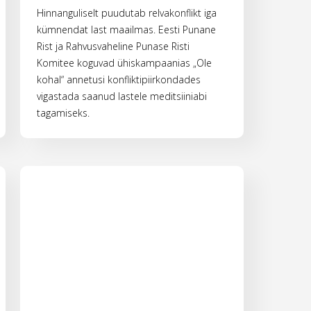
Hinnanguliselt puudutab relvakonflikt iga
kümnendat last maailmas. Eesti Punane
Rist ja Rahvusvaheline Punase Risti
Komitee koguvad ühiskampaanias „Ole
kohal“ annetusi konfliktipiirkondades
vigastada saanud lastele meditsiiniabi
tagamiseks.