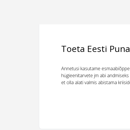
Toeta Eesti Puna
Annetusi kasutame esmaabiõppeks
hügieenitarvete jm abi andmiseks 
et olla alati valmis abistama kriis