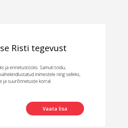
se Risti tegevust
 ja ennetustööks. Samuti toidu,
vähekindlustatud inimestele ning selleks,
ide ja suurõnnetuste korral.
Vaata lisa