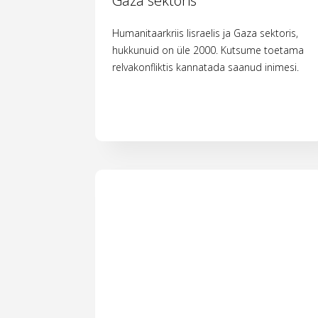
Gaza sektoris
Humanitaarkriis Iisraelis ja Gaza sektoris,
hukkunuid on üle 2000. Kutsume toetama
relvakonfliktis kannatada saanud inimesi.