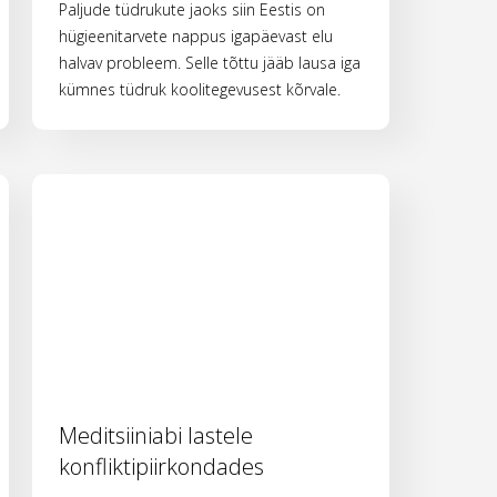
Paljude tüdrukute jaoks siin Eestis on
hügieenitarvete nappus igapäevast elu
halvav probleem. Selle tõttu jääb lausa iga
kümnes tüdruk koolitegevusest kõrvale.
Meditsiiniabi lastele
konfliktipiirkondades