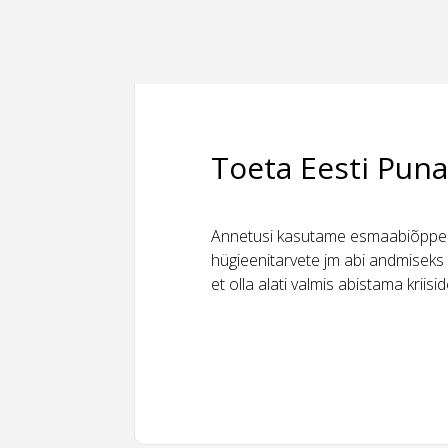
Toeta Eesti Puna
Annetusi kasutame esmaabiõppeks
hügieenitarvete jm abi andmiseks 
et olla alati valmis abistama kriis