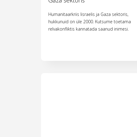
Gaza sektoris
Humanitaarkriis Iisraelis ja Gaza sektoris,
hukkunuid on üle 2000. Kutsume toetama
relvakonfliktis kannatada saanud inimesi.