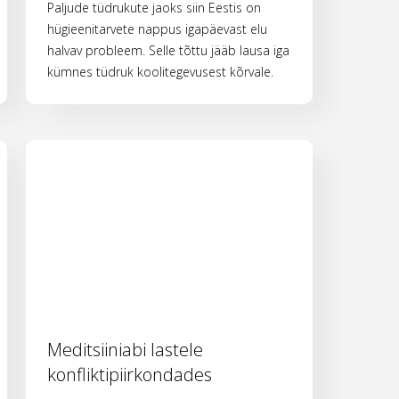
Paljude tüdrukute jaoks siin Eestis on
hügieenitarvete nappus igapäevast elu
halvav probleem. Selle tõttu jääb lausa iga
kümnes tüdruk koolitegevusest kõrvale.
Meditsiiniabi lastele
konfliktipiirkondades