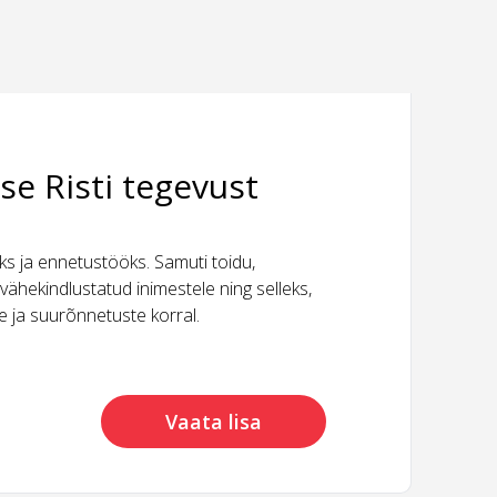
se Risti tegevust
 ja ennetustööks. Samuti toidu,
vähekindlustatud inimestele ning selleks,
ide ja suurõnnetuste korral.
Vaata lisa