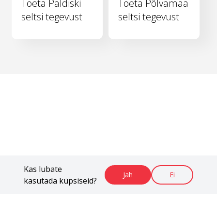
Toeta Paldiski
Toeta Põlvamaa
seltsi tegevust
seltsi tegevust
Kas lubate
Jah
Ei
kasutada küpsiseid?