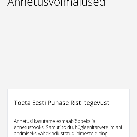
Annetusvõimalused
Toeta Eesti Punase Risti tegevust
Annetusi kasutame esmaabiõppeks ja
ennetustööks. Samuti toidu, hügieenitarvete jm abi
andmiseks vähekindlustatud inimestele ning