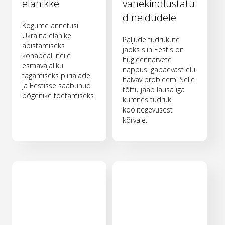
elanikke
vähekindlustatu
d neidudele
Kogume annetusi
Ukraina elanike
Paljude tüdrukute
abistamiseks
jaoks siin Eestis on
kohapeal, neile
hügieenitarvete
esmavajaliku
nappus igapäevast elu
tagamiseks piirialadel
halvav probleem. Selle
ja Eestisse saabunud
tõttu jääb lausa iga
põgenike toetamiseks.
kümnes tüdruk
koolitegevusest
kõrvale.