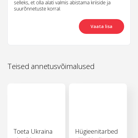
selleks, et olla alati valmis abistama kriiside ja
suurõnnetuste korral.
Vaata lisa
Teised annetusvõimalused
Toeta Ukraina
Hügieenitarbed