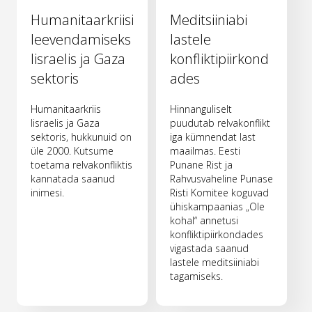
Humanitaarkriisi
Meditsiiniabi
leevendamiseks
lastele
Iisraelis ja Gaza
konfliktipiirkond
sektoris
ades
Humanitaarkriis
Hinnanguliselt
Iisraelis ja Gaza
puudutab relvakonflikt
sektoris, hukkunuid on
iga kümnendat last
üle 2000. Kutsume
maailmas. Eesti
toetama relvakonfliktis
Punane Rist ja
kannatada saanud
Rahvusvaheline Punase
inimesi.
Risti Komitee koguvad
ühiskampaanias „Ole
kohal“ annetusi
konfliktipiirkondades
vigastada saanud
lastele meditsiiniabi
tagamiseks.