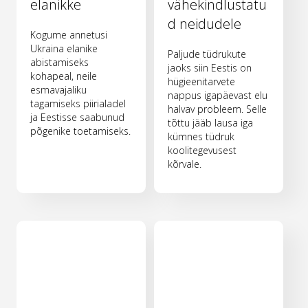
elanikke
vähekindlustatu
d neidudele
Kogume annetusi
Ukraina elanike
Paljude tüdrukute
abistamiseks
jaoks siin Eestis on
kohapeal, neile
hügieenitarvete
esmavajaliku
nappus igapäevast elu
tagamiseks piirialadel
halvav probleem. Selle
ja Eestisse saabunud
tõttu jääb lausa iga
põgenike toetamiseks.
kümnes tüdruk
koolitegevusest
kõrvale.