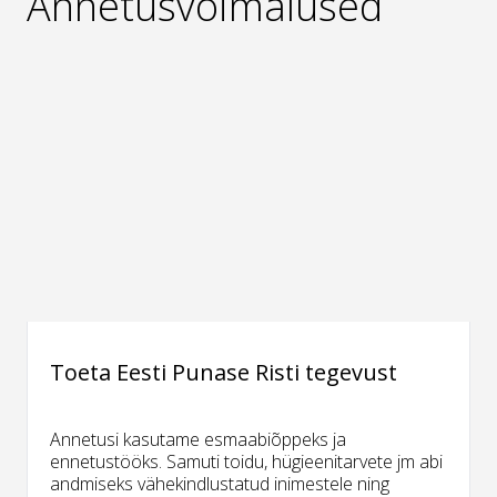
Annetusvõimalused
Toeta Eesti Punase Risti tegevust
Annetusi kasutame esmaabiõppeks ja
ennetustööks. Samuti toidu, hügieenitarvete jm abi
andmiseks vähekindlustatud inimestele ning