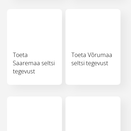
Toeta
Toeta Võrumaa
Saaremaa seltsi
seltsi tegevust
tegevust