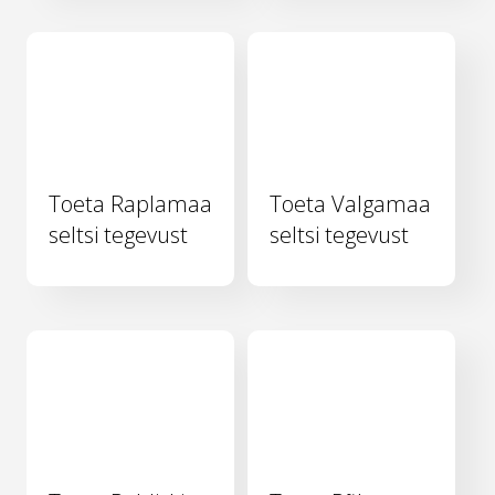
Toeta Raplamaa
Toeta Valgamaa
seltsi tegevust
seltsi tegevust