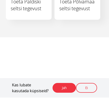
Toeta Paldiski
Toeta Põlvamaa
seltsi tegevust
seltsi tegevust
Kas lubate
Jah
Ei
kasutada küpsiseid?