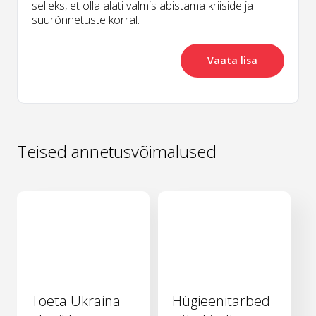
selleks, et olla alati valmis abistama kriiside ja
suurõnnetuste korral.
Vaata lisa
Teised annetusvõimalused
Toeta Ukraina
Hügieenitarbed