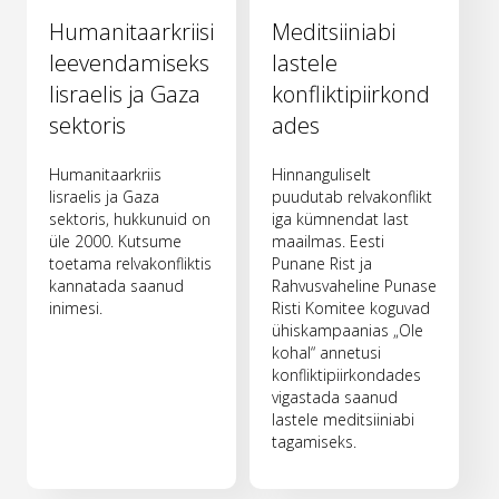
Humanitaarkriisi
Meditsiiniabi
leevendamiseks
lastele
Iisraelis ja Gaza
konfliktipiirkond
sektoris
ades
Humanitaarkriis
Hinnanguliselt
Iisraelis ja Gaza
puudutab relvakonflikt
sektoris, hukkunuid on
iga kümnendat last
üle 2000. Kutsume
maailmas. Eesti
toetama relvakonfliktis
Punane Rist ja
kannatada saanud
Rahvusvaheline Punase
inimesi.
Risti Komitee koguvad
ühiskampaanias „Ole
kohal“ annetusi
konfliktipiirkondades
vigastada saanud
lastele meditsiiniabi
tagamiseks.