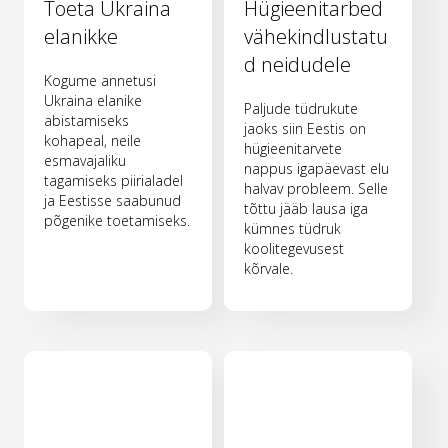
Toeta Ukraina
Hügieenitarbed
elanikke
vähekindlustatu
d neidudele
Kogume annetusi
Ukraina elanike
Paljude tüdrukute
abistamiseks
jaoks siin Eestis on
kohapeal, neile
hügieenitarvete
esmavajaliku
nappus igapäevast elu
tagamiseks piirialadel
halvav probleem. Selle
ja Eestisse saabunud
tõttu jääb lausa iga
põgenike toetamiseks.
kümnes tüdruk
koolitegevusest
kõrvale.