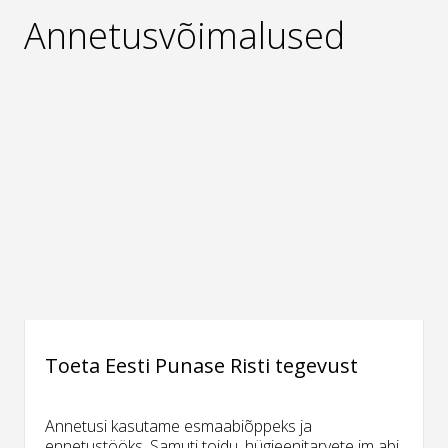
Annetusvõimalused
Toeta Eesti Punase Risti tegevust
Annetusi kasutame esmaabiõppeks ja
ennetustööks. Samuti toidu, hügieenitarvete jm abi