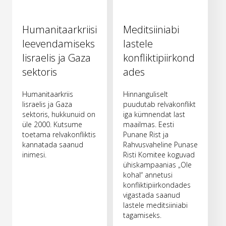
Humanitaarkriisi
Meditsiiniabi
leevendamiseks
lastele
Iisraelis ja Gaza
konfliktipiirkond
sektoris
ades
Humanitaarkriis
Hinnanguliselt
Iisraelis ja Gaza
puudutab relvakonflikt
sektoris, hukkunuid on
iga kümnendat last
üle 2000. Kutsume
maailmas. Eesti
toetama relvakonfliktis
Punane Rist ja
kannatada saanud
Rahvusvaheline Punase
inimesi.
Risti Komitee koguvad
ühiskampaanias „Ole
kohal“ annetusi
konfliktipiirkondades
vigastada saanud
lastele meditsiiniabi
tagamiseks.