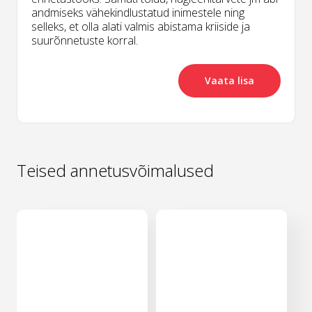
andmiseks vähekindlustatud inimestele ning
selleks, et olla alati valmis abistama kriiside ja
suurõnnetuste korral.
Vaata lisa
Teised annetusvõimalused