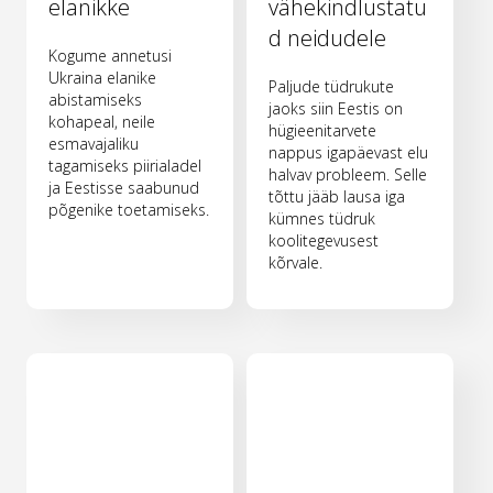
elanikke
vähekindlustatu
d neidudele
Kogume annetusi
Ukraina elanike
Paljude tüdrukute
abistamiseks
jaoks siin Eestis on
kohapeal, neile
hügieenitarvete
esmavajaliku
nappus igapäevast elu
tagamiseks piirialadel
halvav probleem. Selle
ja Eestisse saabunud
tõttu jääb lausa iga
põgenike toetamiseks.
kümnes tüdruk
koolitegevusest
kõrvale.