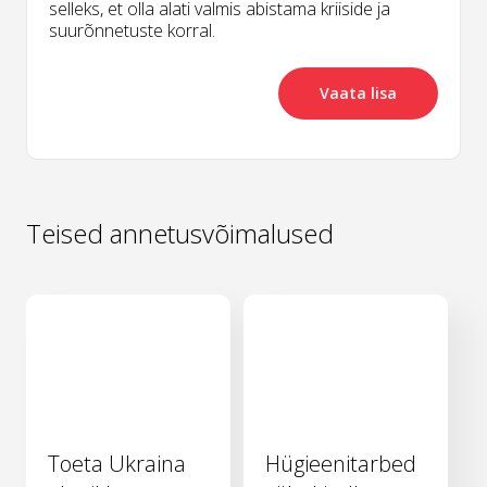
selleks, et olla alati valmis abistama kriiside ja
suurõnnetuste korral.
Vaata lisa
Teised annetusvõimalused
Toeta Ukraina
Hügieenitarbed