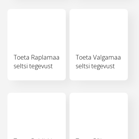
Toeta Raplamaa
Toeta Valgamaa
seltsi tegevust
seltsi tegevust