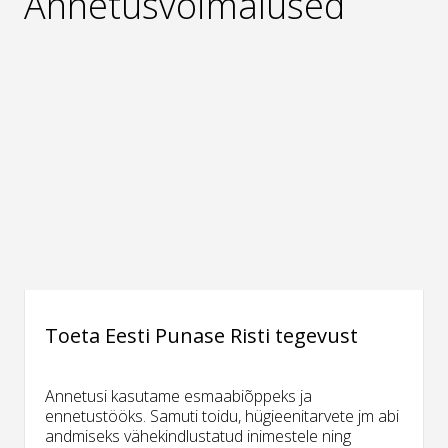
Annetusvõimalused
Toeta Eesti Punase Risti tegevust
Annetusi kasutame esmaabiõppeks ja
ennetustööks. Samuti toidu, hügieenitarvete jm abi
andmiseks vähekindlustatud inimestele ning