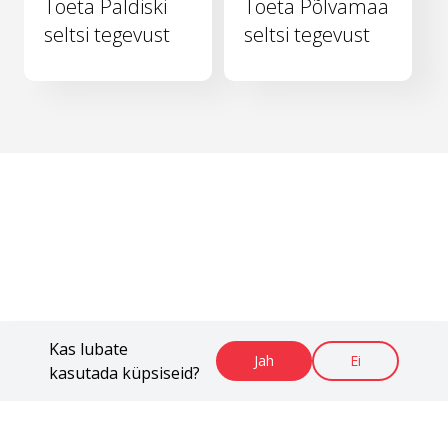
Toeta Paldiski
Toeta Põlvamaa
seltsi tegevust
seltsi tegevust
Kas lubate
Jah
Ei
kasutada küpsiseid?