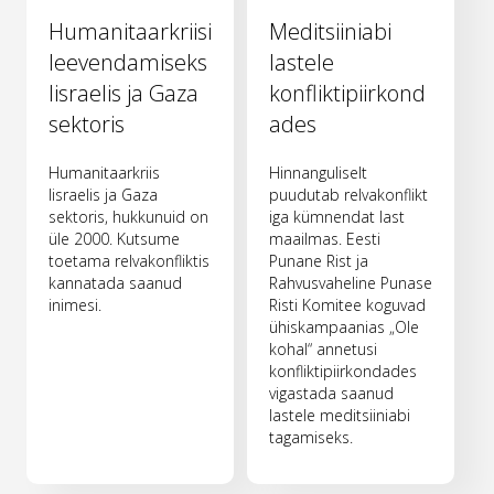
Humanitaarkriisi
Meditsiiniabi
leevendamiseks
lastele
Iisraelis ja Gaza
konfliktipiirkond
sektoris
ades
Humanitaarkriis
Hinnanguliselt
Iisraelis ja Gaza
puudutab relvakonflikt
sektoris, hukkunuid on
iga kümnendat last
üle 2000. Kutsume
maailmas. Eesti
toetama relvakonfliktis
Punane Rist ja
kannatada saanud
Rahvusvaheline Punase
inimesi.
Risti Komitee koguvad
ühiskampaanias „Ole
kohal“ annetusi
konfliktipiirkondades
vigastada saanud
lastele meditsiiniabi
tagamiseks.