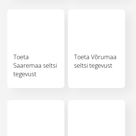
Toeta
Toeta Võrumaa
Saaremaa seltsi
seltsi tegevust
tegevust