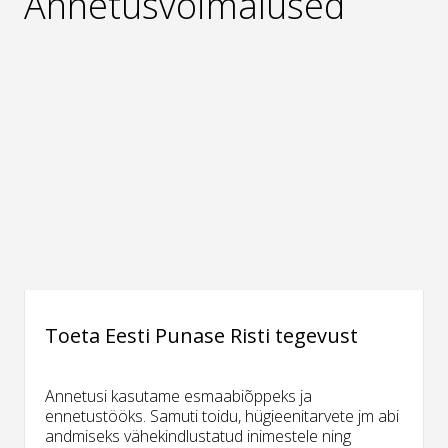
Annetusvõimalused
Toeta Eesti Punase Risti tegevust
Annetusi kasutame esmaabiõppeks ja
ennetustööks. Samuti toidu, hügieenitarvete jm abi
andmiseks vähekindlustatud inimestele ning