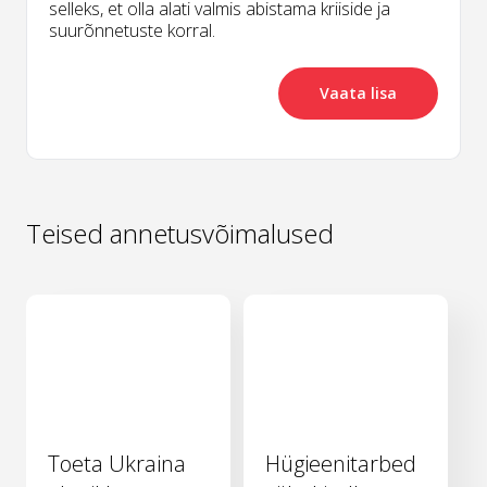
selleks, et olla alati valmis abistama kriiside ja
suurõnnetuste korral.
Vaata lisa
Teised annetusvõimalused
Toeta Ukraina
Hügieenitarbed