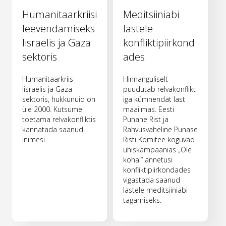
Humanitaarkriisi
Meditsiiniabi
leevendamiseks
lastele
Iisraelis ja Gaza
konfliktipiirkond
sektoris
ades
Humanitaarkriis
Hinnanguliselt
Iisraelis ja Gaza
puudutab relvakonflikt
sektoris, hukkunuid on
iga kümnendat last
üle 2000. Kutsume
maailmas. Eesti
toetama relvakonfliktis
Punane Rist ja
kannatada saanud
Rahvusvaheline Punase
inimesi.
Risti Komitee koguvad
ühiskampaanias „Ole
kohal“ annetusi
konfliktipiirkondades
vigastada saanud
lastele meditsiiniabi
tagamiseks.