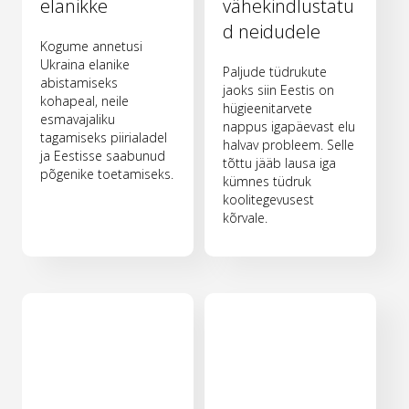
elanikke
vähekindlustatu
d neidudele
Kogume annetusi
Ukraina elanike
Paljude tüdrukute
abistamiseks
jaoks siin Eestis on
kohapeal, neile
hügieenitarvete
esmavajaliku
nappus igapäevast elu
tagamiseks piirialadel
halvav probleem. Selle
ja Eestisse saabunud
tõttu jääb lausa iga
põgenike toetamiseks.
kümnes tüdruk
koolitegevusest
kõrvale.