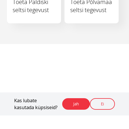
Toeta Paldiski
Toeta Põlvamaa
seltsi tegevust
seltsi tegevust
Kas lubate
Jah
Ei
kasutada küpsiseid?