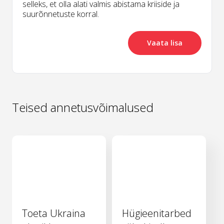
selleks, et olla alati valmis abistama kriiside ja
suurõnnetuste korral.
Vaata lisa
Teised annetusvõimalused
Toeta Ukraina
Hügieenitarbed