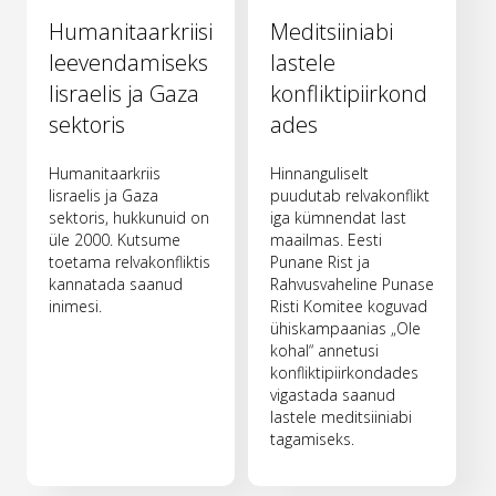
Humanitaarkriisi
Meditsiiniabi
leevendamiseks
lastele
Iisraelis ja Gaza
konfliktipiirkond
sektoris
ades
Humanitaarkriis
Hinnanguliselt
Iisraelis ja Gaza
puudutab relvakonflikt
sektoris, hukkunuid on
iga kümnendat last
üle 2000. Kutsume
maailmas. Eesti
toetama relvakonfliktis
Punane Rist ja
kannatada saanud
Rahvusvaheline Punase
inimesi.
Risti Komitee koguvad
ühiskampaanias „Ole
kohal“ annetusi
konfliktipiirkondades
vigastada saanud
lastele meditsiiniabi
tagamiseks.