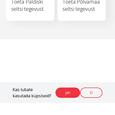
Toeta Paldiski
Toeta Põlvamaa
seltsi tegevust
seltsi tegevust
Kas lubate
Jah
Ei
kasutada küpsiseid?