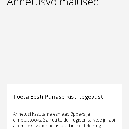
Annetusvõimalused
Toeta Eesti Punase Risti tegevust
Annetusi kasutame esmaabiõppeks ja
ennetustööks. Samuti toidu, hügieenitarvete jm abi
andmiseks vähekindlustatud inimestele ning