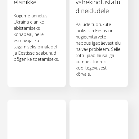
elanikke
vähekindlustatu
d neidudele
Kogume annetusi
Ukraina elanike
Paljude tüdrukute
abistamiseks
jaoks siin Eestis on
kohapeal, neile
hügieenitarvete
esmavajaliku
nappus igapäevast elu
tagamiseks piirialadel
halvav probleem. Selle
ja Eestisse saabunud
tõttu jääb lausa iga
põgenike toetamiseks.
kümnes tüdruk
koolitegevusest
kõrvale.