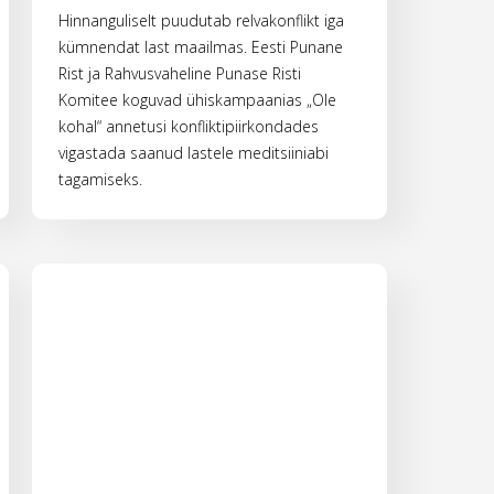
Hinnanguliselt puudutab relvakonflikt iga
kümnendat last maailmas. Eesti Punane
Rist ja Rahvusvaheline Punase Risti
Komitee koguvad ühiskampaanias „Ole
kohal“ annetusi konfliktipiirkondades
vigastada saanud lastele meditsiiniabi
tagamiseks.