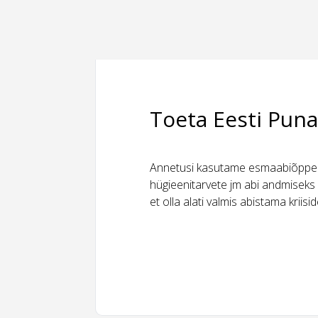
Toeta Eesti Puna
Annetusi kasutame esmaabiõppeks
hügieenitarvete jm abi andmiseks 
et olla alati valmis abistama kriis