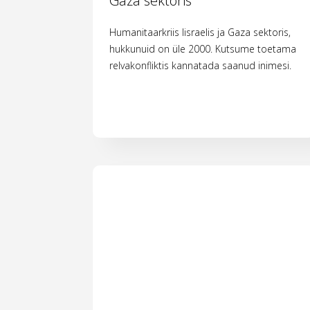
Gaza sektoris
Humanitaarkriis Iisraelis ja Gaza sektoris,
hukkunuid on üle 2000. Kutsume toetama
relvakonfliktis kannatada saanud inimesi.