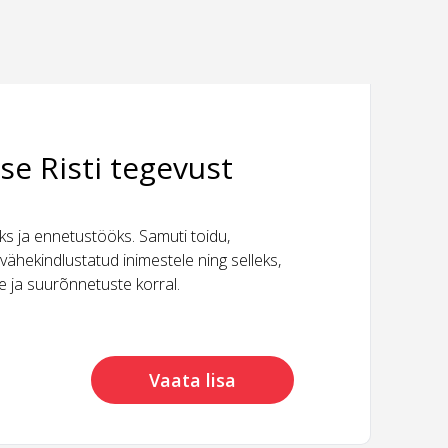
se Risti tegevust
 ja ennetustööks. Samuti toidu,
vähekindlustatud inimestele ning selleks,
ide ja suurõnnetuste korral.
Vaata lisa