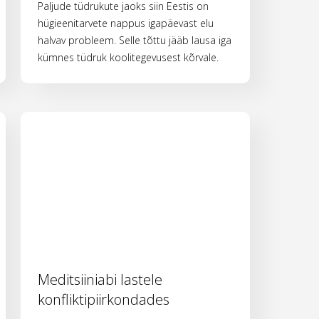
Paljude tüdrukute jaoks siin Eestis on
hügieenitarvete nappus igapäevast elu
halvav probleem. Selle tõttu jääb lausa iga
kümnes tüdruk koolitegevusest kõrvale.
Meditsiiniabi lastele
konfliktipiirkondades