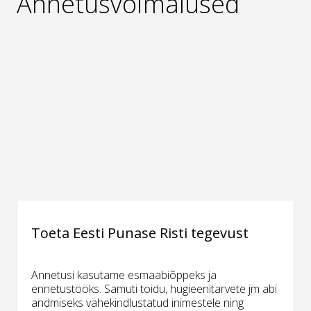
Annetusvõimalused
Toeta Eesti Punase Risti tegevust
Annetusi kasutame esmaabiõppeks ja
ennetustööks. Samuti toidu, hügieenitarvete jm abi
andmiseks vähekindlustatud inimestele ning