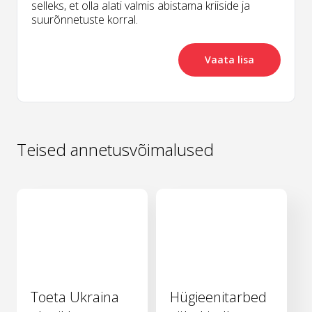
selleks, et olla alati valmis abistama kriiside ja
suurõnnetuste korral.
Vaata lisa
Teised annetusvõimalused
Toeta Ukraina
Hügieenitarbed