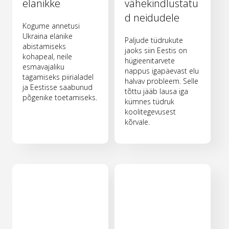
elanikke
vähekindlustatu
d neidudele
Kogume annetusi
Ukraina elanike
Paljude tüdrukute
abistamiseks
jaoks siin Eestis on
kohapeal, neile
hügieenitarvete
esmavajaliku
nappus igapäevast elu
tagamiseks piirialadel
halvav probleem. Selle
ja Eestisse saabunud
tõttu jääb lausa iga
põgenike toetamiseks.
kümnes tüdruk
koolitegevusest
kõrvale.