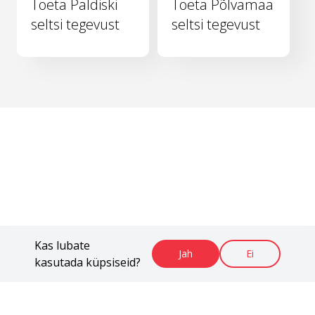
Toeta Paldiski
Toeta Põlvamaa
seltsi tegevust
seltsi tegevust
Kas lubate
Jah
Ei
kasutada küpsiseid?