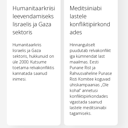
Humanitaarkriisi
Meditsiiniabi
leevendamiseks
lastele
Iisraelis ja Gaza
konfliktipiirkond
sektoris
ades
Humanitaarkriis
Hinnanguliselt
Iisraelis ja Gaza
puudutab relvakonflikt
sektoris, hukkunuid on
iga kümnendat last
üle 2000. Kutsume
maailmas. Eesti
toetama relvakonfliktis
Punane Rist ja
kannatada saanud
Rahvusvaheline Punase
inimesi.
Risti Komitee koguvad
ühiskampaanias „Ole
kohal“ annetusi
konfliktipiirkondades
vigastada saanud
lastele meditsiiniabi
tagamiseks.