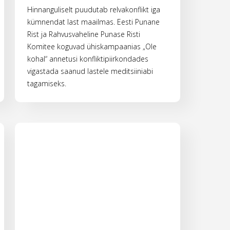
Hinnanguliselt puudutab relvakonflikt iga
kümnendat last maailmas. Eesti Punane
Rist ja Rahvusvaheline Punase Risti
Komitee koguvad ühiskampaanias „Ole
kohal“ annetusi konfliktipiirkondades
vigastada saanud lastele meditsiiniabi
tagamiseks.