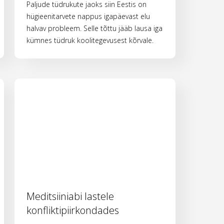
Paljude tüdrukute jaoks siin Eestis on
hügieenitarvete nappus igapäevast elu
halvav probleem. Selle tõttu jääb lausa iga
kümnes tüdruk koolitegevusest kõrvale.
Meditsiiniabi lastele
konfliktipiirkondades