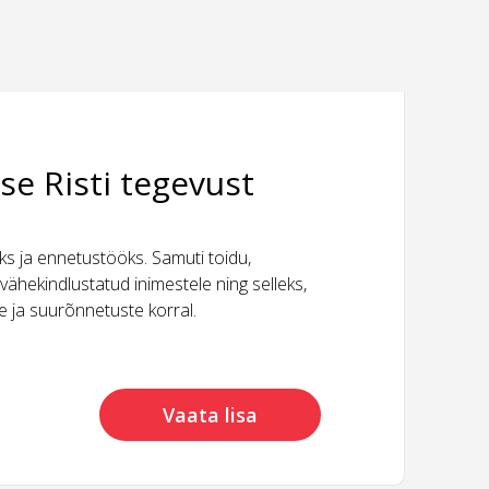
se Risti tegevust
 ja ennetustööks. Samuti toidu,
vähekindlustatud inimestele ning selleks,
ide ja suurõnnetuste korral.
Vaata lisa