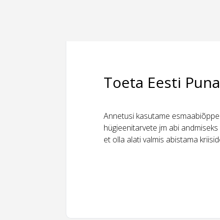
Toeta Eesti Puna
Annetusi kasutame esmaabiõppeks
hügieenitarvete jm abi andmiseks 
et olla alati valmis abistama kriis