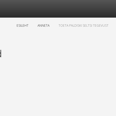
ESILEHT
ANNETA
TOETA PALDISKI SELTSI TEGEVUST
d