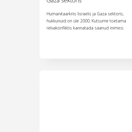
Gaza sektoris
Humanitaarkriis Iisraelis ja Gaza sektoris,
hukkunuid on üle 2000. Kutsume toetama
relvakonfliktis kannatada saanud inimesi.