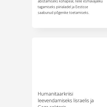
abistamiseks kohapeal, neile esmavajaliku
tagamiseks piirialadel ja Eestisse
saabunud põgenike toetamiseks.
Humanitaarkriisi
leevendamiseks Iisraelis ja