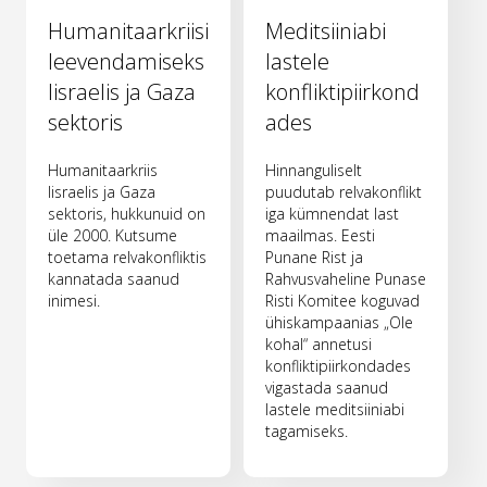
Humanitaarkriisi
Meditsiiniabi
leevendamiseks
lastele
Iisraelis ja Gaza
konfliktipiirkond
sektoris
ades
Humanitaarkriis
Hinnanguliselt
Iisraelis ja Gaza
puudutab relvakonflikt
sektoris, hukkunuid on
iga kümnendat last
üle 2000. Kutsume
maailmas. Eesti
toetama relvakonfliktis
Punane Rist ja
kannatada saanud
Rahvusvaheline Punase
inimesi.
Risti Komitee koguvad
ühiskampaanias „Ole
kohal“ annetusi
konfliktipiirkondades
vigastada saanud
lastele meditsiiniabi
tagamiseks.