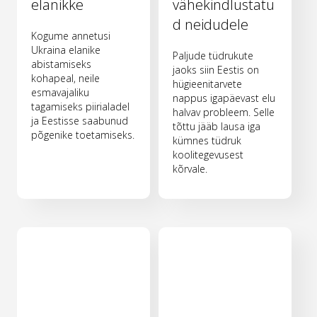
elanikke
vähekindlustatu
d neidudele
Kogume annetusi
Ukraina elanike
Paljude tüdrukute
abistamiseks
jaoks siin Eestis on
kohapeal, neile
hügieenitarvete
esmavajaliku
nappus igapäevast elu
tagamiseks piirialadel
halvav probleem. Selle
ja Eestisse saabunud
tõttu jääb lausa iga
põgenike toetamiseks.
kümnes tüdruk
koolitegevusest
kõrvale.