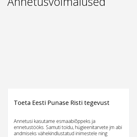
Annetusvõimalused
Toeta Eesti Punase Risti tegevust
Annetusi kasutame esmaabiõppeks ja
ennetustööks. Samuti toidu, hügieenitarvete jm abi
andmiseks vähekindlustatud inimestele ning