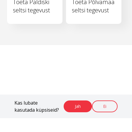
Toeta Paldiski
Toeta Põlvamaa
seltsi tegevust
seltsi tegevust
Kas lubate
Jah
Ei
kasutada küpsiseid?