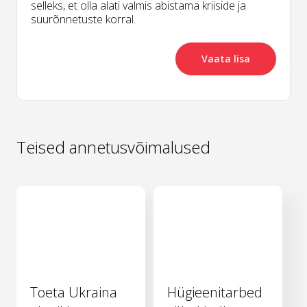
selleks, et olla alati valmis abistama kriiside ja
suurõnnetuste korral.
Vaata lisa
Teised annetusvõimalused
Toeta Ukraina
Hügieenitarbed