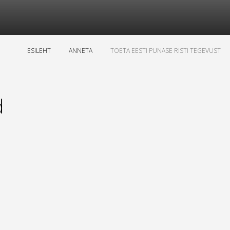
ESILEHT
ANNETA
TOETA EESTI PUNASE RISTI TEGEVUST
d