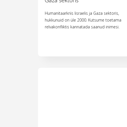
Gaza sektoris
Humanitaarkriis Iisraelis ja Gaza sektoris,
hukkunuid on üle 2000. Kutsume toetama
relvakonfliktis kannatada saanud inimesi.