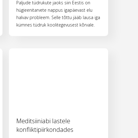
Paljude tüdrukute jaoks siin Eestis on
hügieenitarvete nappus igapäevast elu
halvav probleem. Selle tõttu jääb lausa iga
kümnes tüdruk koolitegevusest kõrvale.
Meditsiiniabi lastele
konfliktipiirkondades