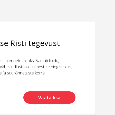
se Risti tegevust
 ja ennetustööks. Samuti toidu,
vähekindlustatud inimestele ning selleks,
ide ja suurõnnetuste korral.
Vaata lisa