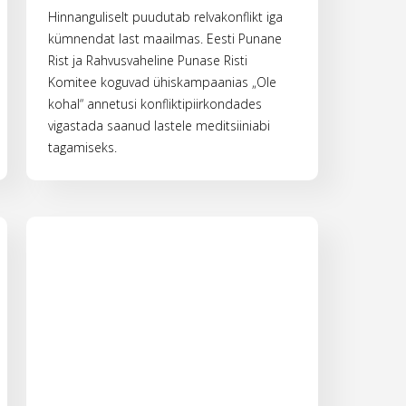
Hinnanguliselt puudutab relvakonflikt iga
kümnendat last maailmas. Eesti Punane
Rist ja Rahvusvaheline Punase Risti
Komitee koguvad ühiskampaanias „Ole
kohal“ annetusi konfliktipiirkondades
vigastada saanud lastele meditsiiniabi
tagamiseks.