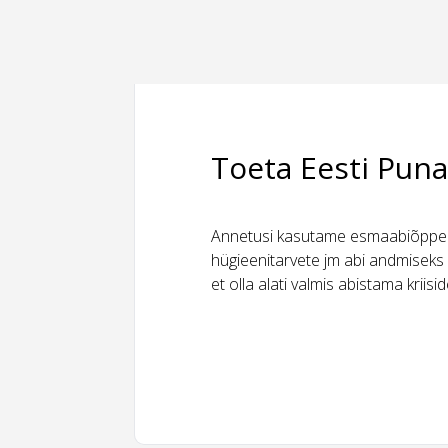
Toeta Eesti Puna
Annetusi kasutame esmaabiõppeks
hügieenitarvete jm abi andmiseks 
et olla alati valmis abistama kriis