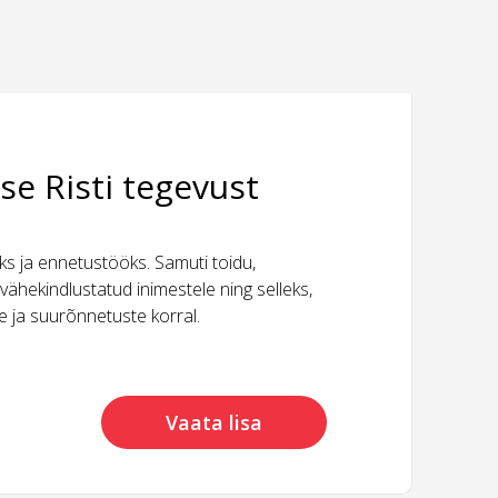
se Risti tegevust
 ja ennetustööks. Samuti toidu,
vähekindlustatud inimestele ning selleks,
ide ja suurõnnetuste korral.
Vaata lisa