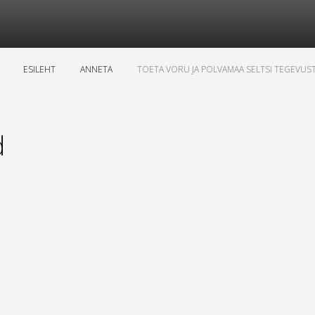
ESILEHT
ANNETA
TOETA VORU JA POLVAMAA SELTSI TEGEVUS
d