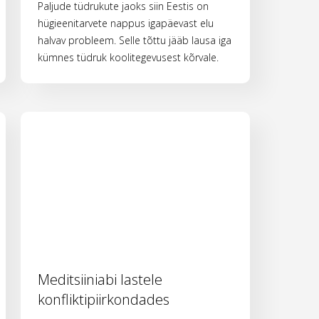
Paljude tüdrukute jaoks siin Eestis on
hügieenitarvete nappus igapäevast elu
halvav probleem. Selle tõttu jääb lausa iga
kümnes tüdruk koolitegevusest kõrvale.
Meditsiiniabi lastele
konfliktipiirkondades