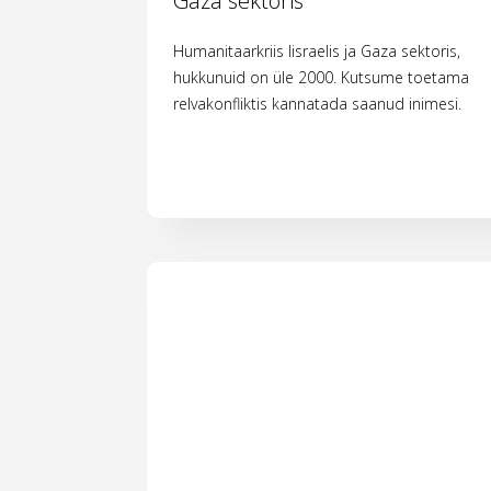
Gaza sektoris
Humanitaarkriis Iisraelis ja Gaza sektoris,
hukkunuid on üle 2000. Kutsume toetama
relvakonfliktis kannatada saanud inimesi.