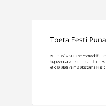
Toeta Eesti Puna
Annetusi kasutame esmaabiõppeks
hügieenitarvete jm abi andmiseks 
et olla alati valmis abistama kriis