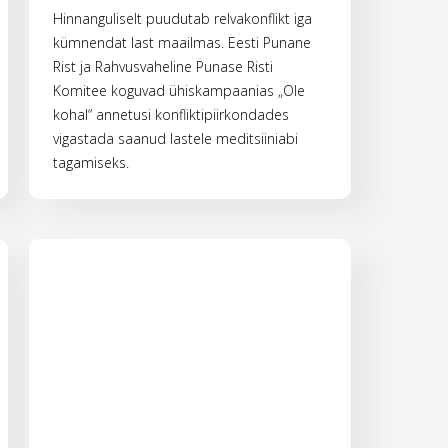
Hinnanguliselt puudutab relvakonflikt iga
kümnendat last maailmas. Eesti Punane
Rist ja Rahvusvaheline Punase Risti
Komitee koguvad ühiskampaanias „Ole
kohal“ annetusi konfliktipiirkondades
vigastada saanud lastele meditsiiniabi
tagamiseks.