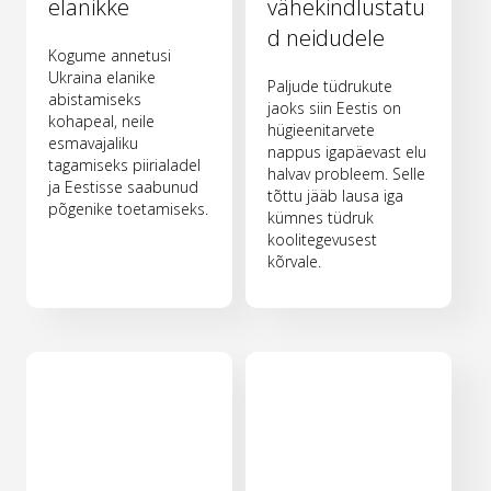
elanikke
vähekindlustatu
d neidudele
Kogume annetusi
Ukraina elanike
Paljude tüdrukute
abistamiseks
jaoks siin Eestis on
kohapeal, neile
hügieenitarvete
esmavajaliku
nappus igapäevast elu
tagamiseks piirialadel
halvav probleem. Selle
ja Eestisse saabunud
tõttu jääb lausa iga
põgenike toetamiseks.
kümnes tüdruk
koolitegevusest
kõrvale.