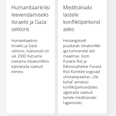
Humanitaarkriisi
Meditsiiniabi
leevendamiseks
lastele
Iisraelis ja Gaza
konfliktipiirkond
sektoris
ades
Humanitaarkriis
Hinnanguliselt
Iisraelis ja Gaza
puudutab relvakonflikt
sektoris, hukkunuid on
iga kümnendat last
üle 2000. Kutsume
maailmas. Eesti
toetama relvakonfliktis
Punane Rist ja
kannatada saanud
Rahvusvaheline Punase
inimesi.
Risti Komitee koguvad
ühiskampaanias „Ole
kohal“ annetusi
konfliktipiirkondades
vigastada saanud
lastele meditsiiniabi
tagamiseks.