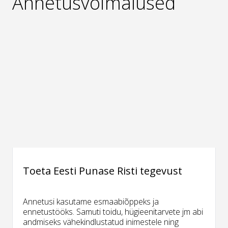
Annetusvõimalused
Toeta Eesti Punase Risti tegevust
Annetusi kasutame esmaabiõppeks ja
ennetustööks. Samuti toidu, hügieenitarvete jm abi
andmiseks vähekindlustatud inimestele ning