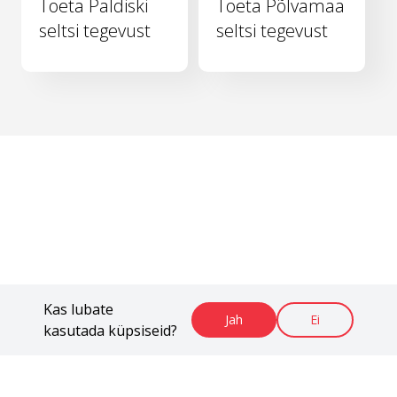
Toeta Paldiski
Toeta Põlvamaa
seltsi tegevust
seltsi tegevust
Kas lubate
Jah
Ei
kasutada küpsiseid?