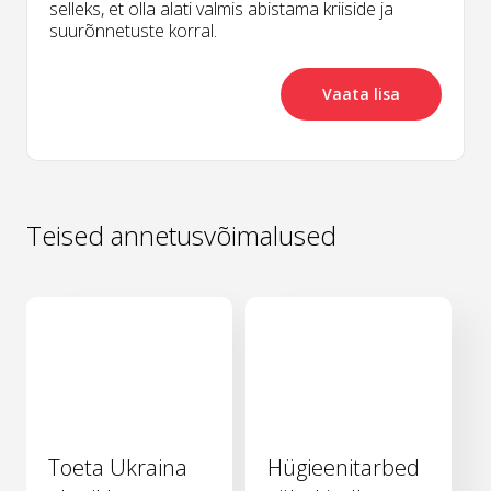
selleks, et olla alati valmis abistama kriiside ja
suurõnnetuste korral.
Vaata lisa
Teised annetusvõimalused
Toeta Ukraina
Hügieenitarbed