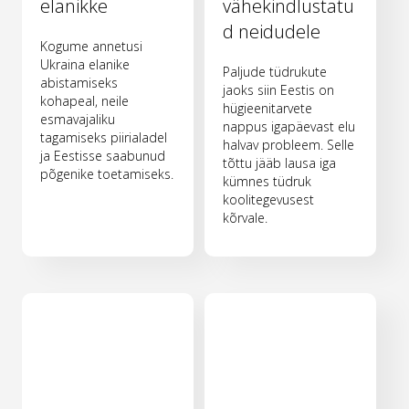
elanikke
vähekindlustatu
d neidudele
Kogume annetusi
Ukraina elanike
Paljude tüdrukute
abistamiseks
jaoks siin Eestis on
kohapeal, neile
hügieenitarvete
esmavajaliku
nappus igapäevast elu
tagamiseks piirialadel
halvav probleem. Selle
ja Eestisse saabunud
tõttu jääb lausa iga
põgenike toetamiseks.
kümnes tüdruk
koolitegevusest
kõrvale.