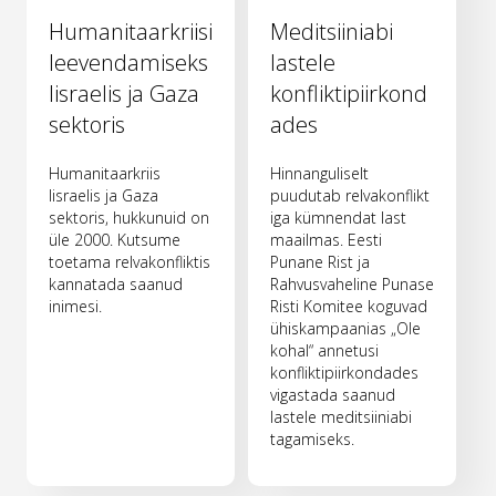
Humanitaarkriisi
Meditsiiniabi
leevendamiseks
lastele
Iisraelis ja Gaza
konfliktipiirkond
sektoris
ades
Humanitaarkriis
Hinnanguliselt
Iisraelis ja Gaza
puudutab relvakonflikt
sektoris, hukkunuid on
iga kümnendat last
üle 2000. Kutsume
maailmas. Eesti
toetama relvakonfliktis
Punane Rist ja
kannatada saanud
Rahvusvaheline Punase
inimesi.
Risti Komitee koguvad
ühiskampaanias „Ole
kohal“ annetusi
konfliktipiirkondades
vigastada saanud
lastele meditsiiniabi
tagamiseks.