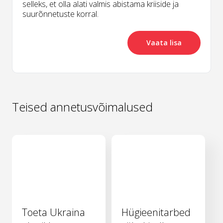
selleks, et olla alati valmis abistama kriiside ja
suurõnnetuste korral.
Vaata lisa
Teised annetusvõimalused
Toeta Ukraina
Hügieenitarbed