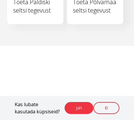
Toeta Paldiski
Toeta Põlvamaa
seltsi tegevust
seltsi tegevust
Kas lubate
Jah
Ei
kasutada küpsiseid?