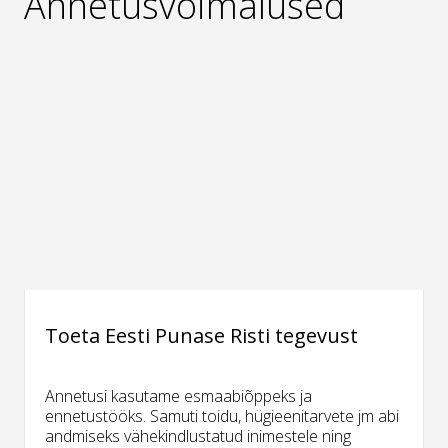
Annetusvõimalused
Toeta Eesti Punase Risti tegevust
Annetusi kasutame esmaabiõppeks ja
ennetustööks. Samuti toidu, hügieenitarvete jm abi
andmiseks vähekindlustatud inimestele ning