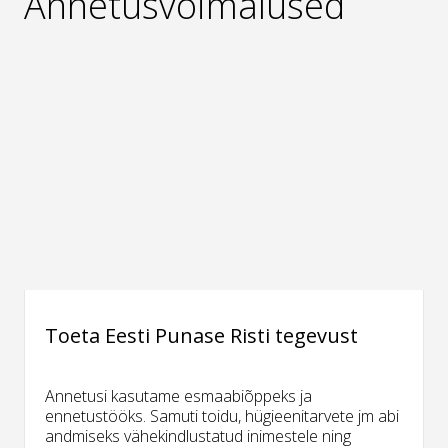
Annetusvõimalused
Toeta Eesti Punase Risti tegevust
Annetusi kasutame esmaabiõppeks ja
ennetustööks. Samuti toidu, hügieenitarvete jm abi
andmiseks vähekindlustatud inimestele ning