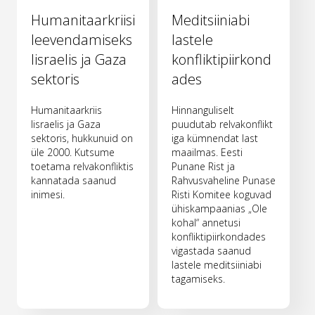
Humanitaarkriisi
Meditsiiniabi
leevendamiseks
lastele
Iisraelis ja Gaza
konfliktipiirkond
sektoris
ades
Humanitaarkriis
Hinnanguliselt
Iisraelis ja Gaza
puudutab relvakonflikt
sektoris, hukkunuid on
iga kümnendat last
üle 2000. Kutsume
maailmas. Eesti
toetama relvakonfliktis
Punane Rist ja
kannatada saanud
Rahvusvaheline Punase
inimesi.
Risti Komitee koguvad
ühiskampaanias „Ole
kohal“ annetusi
konfliktipiirkondades
vigastada saanud
lastele meditsiiniabi
tagamiseks.