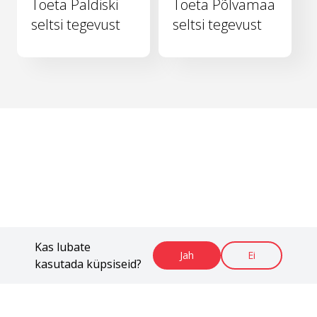
Toeta Paldiski
Toeta Põlvamaa
seltsi tegevust
seltsi tegevust
Kas lubate
Jah
Ei
kasutada küpsiseid?