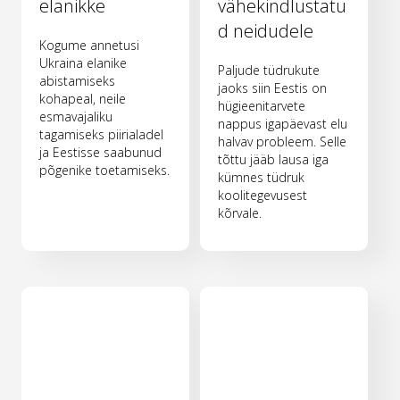
elanikke
vähekindlustatu
d neidudele
Kogume annetusi
Ukraina elanike
Paljude tüdrukute
abistamiseks
jaoks siin Eestis on
kohapeal, neile
hügieenitarvete
esmavajaliku
nappus igapäevast elu
tagamiseks piirialadel
halvav probleem. Selle
ja Eestisse saabunud
tõttu jääb lausa iga
põgenike toetamiseks.
kümnes tüdruk
koolitegevusest
kõrvale.