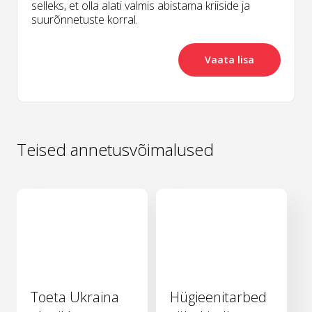
selleks, et olla alati valmis abistama kriiside ja
suurõnnetuste korral.
Vaata lisa
Teised annetusvõimalused
Toeta Ukraina
Hügieenitarbed