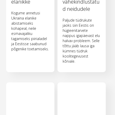
elanikke
vähekindlustatu
d neidudele
Kogume annetusi
Ukraina elanike
Paljude tüdrukute
abistamiseks
jaoks siin Eestis on
kohapeal, neile
hügieenitarvete
esmavajaliku
nappus igapäevast elu
tagamiseks piirialadel
halvav probleem. Selle
ja Eestisse saabunud
tõttu jääb lausa iga
põgenike toetamiseks.
kümnes tüdruk
koolitegevusest
kõrvale.