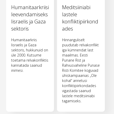
Humanitaarkriisi
Meditsiiniabi
leevendamiseks
lastele
Iisraelis ja Gaza
konfliktipiirkond
sektoris
ades
Humanitaarkriis
Hinnanguliselt
Iisraelis ja Gaza
puudutab relvakonflikt
sektoris, hukkunuid on
iga kümnendat last
üle 2000. Kutsume
maailmas. Eesti
toetama relvakonfliktis
Punane Rist ja
kannatada saanud
Rahvusvaheline Punase
inimesi.
Risti Komitee koguvad
ühiskampaanias „Ole
kohal“ annetusi
konfliktipiirkondades
vigastada saanud
lastele meditsiiniabi
tagamiseks.