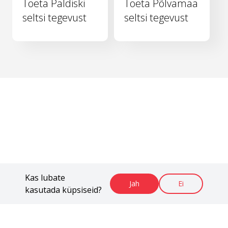
Toeta Paldiski
Toeta Põlvamaa
seltsi tegevust
seltsi tegevust
Kas lubate
Jah
Ei
kasutada küpsiseid?