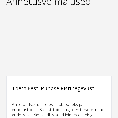
Annetusvõimalused
Toeta Eesti Punase Risti tegevust
Annetusi kasutame esmaabiõppeks ja
ennetustööks. Samuti toidu, hügieenitarvete jm abi
andmiseks vähekindlustatud inimestele ning