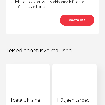
selleks, et olla alati valmis abistama kriiside ja
suurõnnetuste korral.
Vaata lisa
Teised annetusvõimalused
Toeta Ukraina
Hügieenitarbed