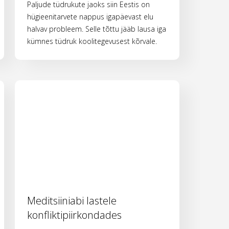
Paljude tüdrukute jaoks siin Eestis on
hügieenitarvete nappus igapäevast elu
halvav probleem. Selle tõttu jääb lausa iga
kümnes tüdruk koolitegevusest kõrvale.
Meditsiiniabi lastele
konfliktipiirkondades