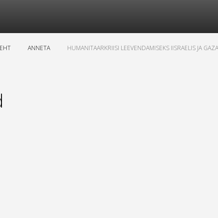
LEHT
ANNETA
HUMANITAARKRIISI LEEVENDAMISEKS IISRAELIS JA GAZ
d