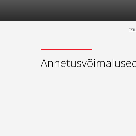
ESI
Annetusvõimaluse