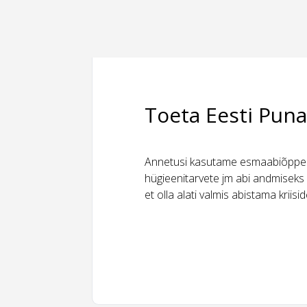
Toeta Eesti Puna
Annetusi kasutame esmaabiõppeks
hügieenitarvete jm abi andmiseks 
et olla alati valmis abistama kriis