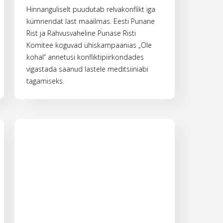
Hinnanguliselt puudutab relvakonflikt iga
kümnendat last maailmas. Eesti Punane
Rist ja Rahvusvaheline Punase Risti
Komitee koguvad ühiskampaanias „Ole
kohal“ annetusi konfliktipiirkondades
vigastada saanud lastele meditsiiniabi
tagamiseks.