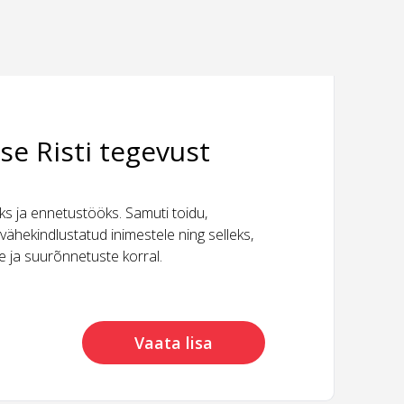
se Risti tegevust
 ja ennetustööks. Samuti toidu,
vähekindlustatud inimestele ning selleks,
ide ja suurõnnetuste korral.
Vaata lisa