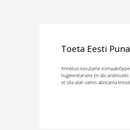
Toeta Eesti Puna
Annetusi kasutame esmaabiõppeks
hügieenitarvete jm abi andmiseks 
et olla alati valmis abistama kriis