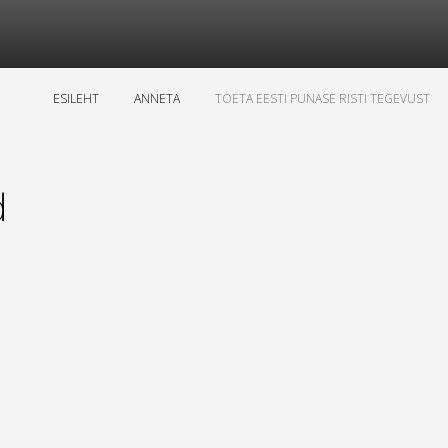
ESILEHT
ANNETA
TOETA EESTI PUNASE RISTI TEGEVUST
d