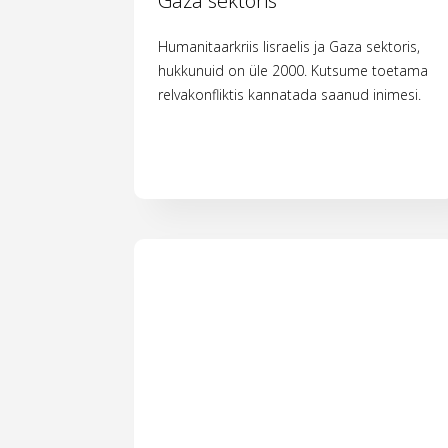
Gaza sektoris
Humanitaarkriis Iisraelis ja Gaza sektoris,
hukkunuid on üle 2000. Kutsume toetama
relvakonfliktis kannatada saanud inimesi.