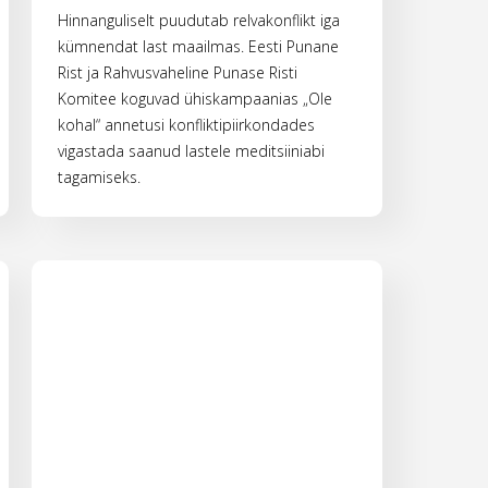
Hinnanguliselt puudutab relvakonflikt iga
kümnendat last maailmas. Eesti Punane
Rist ja Rahvusvaheline Punase Risti
Komitee koguvad ühiskampaanias „Ole
kohal“ annetusi konfliktipiirkondades
vigastada saanud lastele meditsiiniabi
tagamiseks.