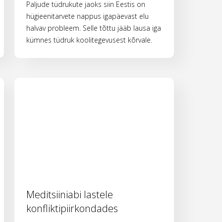
Paljude tüdrukute jaoks siin Eestis on
hügieenitarvete nappus igapäevast elu
halvav probleem. Selle tõttu jääb lausa iga
kümnes tüdruk koolitegevusest kõrvale.
Meditsiiniabi lastele
konfliktipiirkondades