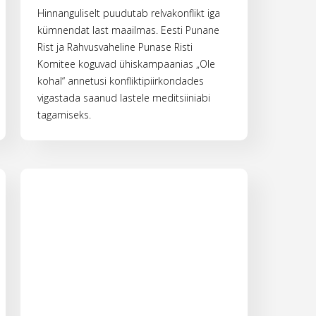
Hinnanguliselt puudutab relvakonflikt iga
kümnendat last maailmas. Eesti Punane
Rist ja Rahvusvaheline Punase Risti
Komitee koguvad ühiskampaanias „Ole
kohal“ annetusi konfliktipiirkondades
vigastada saanud lastele meditsiiniabi
tagamiseks.