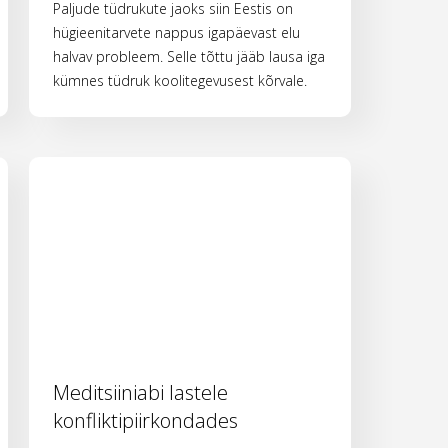
Paljude tüdrukute jaoks siin Eestis on
hügieenitarvete nappus igapäevast elu
halvav probleem. Selle tõttu jääb lausa iga
kümnes tüdruk koolitegevusest kõrvale.
Meditsiiniabi lastele
konfliktipiirkondades