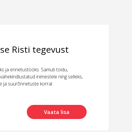
se Risti tegevust
 ja ennetustööks. Samuti toidu,
vähekindlustatud inimestele ning selleks,
ide ja suurõnnetuste korral.
Vaata lisa