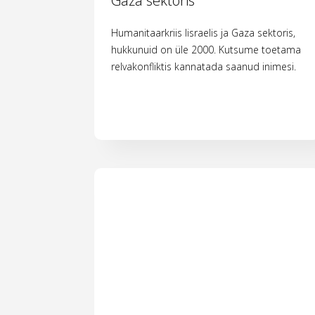
Gaza sektoris
Humanitaarkriis Iisraelis ja Gaza sektoris,
hukkunuid on üle 2000. Kutsume toetama
relvakonfliktis kannatada saanud inimesi.