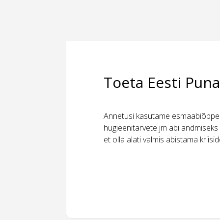
Toeta Eesti Puna
Annetusi kasutame esmaabiõppeks
hügieenitarvete jm abi andmiseks 
et olla alati valmis abistama kriis