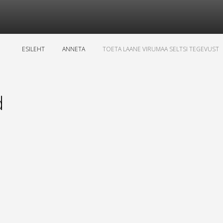
ESILEHT
ANNETA
TOETA LAANE VIRUMAA SELTSI TEGEVUST
d