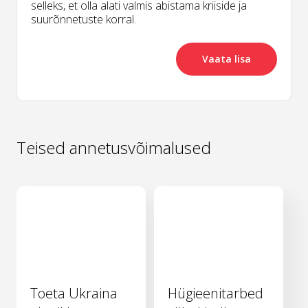
selleks, et olla alati valmis abistama kriiside ja
suurõnnetuste korral.
Vaata lisa
Teised annetusvõimalused
Toeta Ukraina
Hügieenitarbed