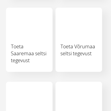
Toeta
Toeta Võrumaa
Saaremaa seltsi
seltsi tegevust
tegevust