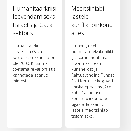
Humanitaarkriisi
Meditsiiniabi
leevendamiseks
lastele
Iisraelis ja Gaza
konfliktipiirkond
sektoris
ades
Humanitaarkriis
Hinnanguliselt
Iisraelis ja Gaza
puudutab relvakonflikt
sektoris, hukkunuid on
iga kümnendat last
üle 2000. Kutsume
maailmas. Eesti
toetama relvakonfliktis
Punane Rist ja
kannatada saanud
Rahvusvaheline Punase
inimesi.
Risti Komitee koguvad
ühiskampaanias „Ole
kohal“ annetusi
konfliktipiirkondades
vigastada saanud
lastele meditsiiniabi
tagamiseks.