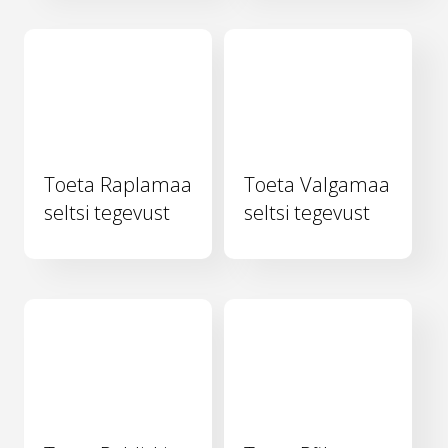
Toeta Raplamaa
Toeta Valgamaa
seltsi tegevust
seltsi tegevust