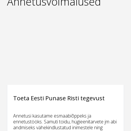
Annetusvõimalused
Toeta Eesti Punase Risti tegevust
Annetusi kasutame esmaabiõppeks ja
ennetustööks. Samuti toidu, hügieenitarvete jm abi
andmiseks vähekindlustatud inimestele ning