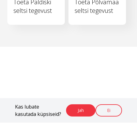
Toeta Paldiski
Toeta Põlvamaa
seltsi tegevust
seltsi tegevust
Kas lubate
Jah
Ei
kasutada küpsiseid?