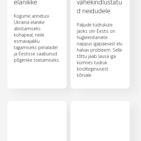
elanikke
vähekindlustatu
d neidudele
Kogume annetusi
Ukraina elanike
Paljude tüdrukute
abistamiseks
jaoks siin Eestis on
kohapeal, neile
hügieenitarvete
esmavajaliku
nappus igapäevast elu
tagamiseks piirialadel
halvav probleem. Selle
ja Eestisse saabunud
tõttu jääb lausa iga
põgenike toetamiseks.
kümnes tüdruk
koolitegevusest
kõrvale.