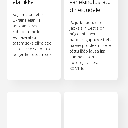
elanikke
vähekindlustatu
d neidudele
Kogume annetusi
Ukraina elanike
Paljude tüdrukute
abistamiseks
jaoks siin Eestis on
kohapeal, neile
hügieenitarvete
esmavajaliku
nappus igapäevast elu
tagamiseks piirialadel
halvav probleem. Selle
ja Eestisse saabunud
tõttu jääb lausa iga
põgenike toetamiseks.
kümnes tüdruk
koolitegevusest
kõrvale.