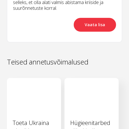
selleks, et olla alati valmis abistama kriiside ja
suurõnnetuste korral.
Vaata lisa
Teised annetusvõimalused
Toeta Ukraina
Hügieenitarbed