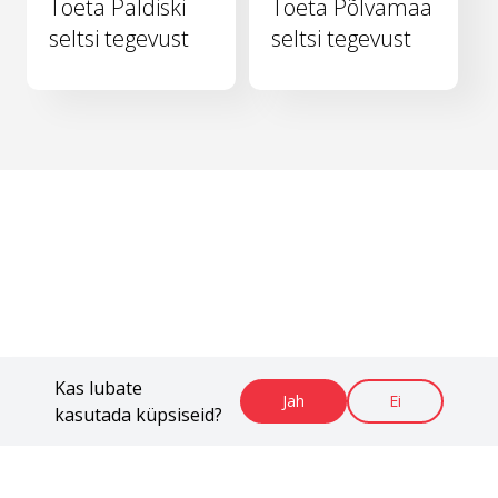
Toeta Paldiski
Toeta Põlvamaa
seltsi tegevust
seltsi tegevust
Kas lubate
Jah
Ei
kasutada küpsiseid?