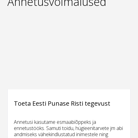
Annetusvõimalused
Toeta Eesti Punase Risti tegevust
Annetusi kasutame esmaabiõppeks ja
ennetustööks. Samuti toidu, hügieenitarvete jm abi
andmiseks vähekindlustatud inimestele ning