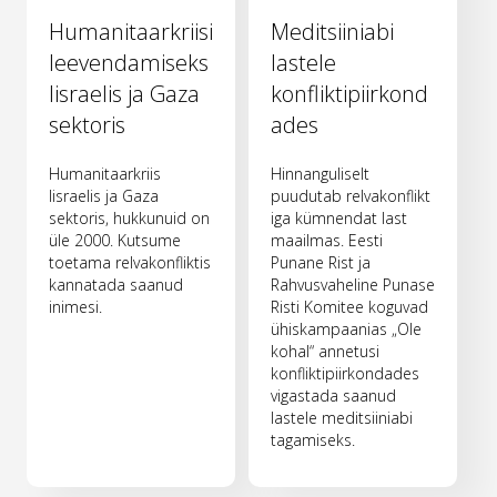
Humanitaarkriisi
Meditsiiniabi
leevendamiseks
lastele
Iisraelis ja Gaza
konfliktipiirkond
sektoris
ades
Humanitaarkriis
Hinnanguliselt
Iisraelis ja Gaza
puudutab relvakonflikt
sektoris, hukkunuid on
iga kümnendat last
üle 2000. Kutsume
maailmas. Eesti
toetama relvakonfliktis
Punane Rist ja
kannatada saanud
Rahvusvaheline Punase
inimesi.
Risti Komitee koguvad
ühiskampaanias „Ole
kohal“ annetusi
konfliktipiirkondades
vigastada saanud
lastele meditsiiniabi
tagamiseks.